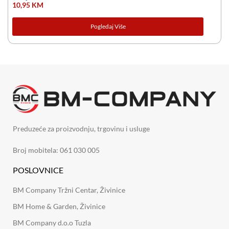
10,95
KM
Pogledaj Više
Preduzeće za proizvodnju, trgovinu i usluge
Broj mobitela: 061 030 005
POSLOVNICE
BM Company Tržni Centar, Živinice
BM Home & Garden, Živinice
BM Company d.o.o Tuzla