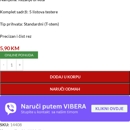
Komplet sadrži: 5 listova testere
Tip prihvata: Standardni (T-stem)
Precizan i čist rez
5,90
KM
ONLINE PONUDA
DODAJ U KORPU
NARUČI ODMAH
SKU:
14408