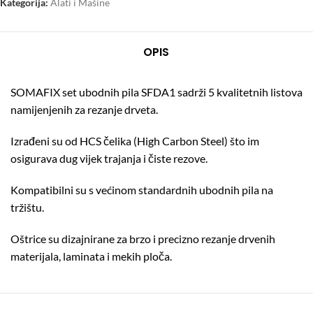
Kategorija:
Alati i Mašine
OPIS
SOMAFIX set ubodnih pila SFDA1 sadrži 5 kvalitetnih listova
namijenjenih za rezanje drveta.
Izrađeni su od HCS čelika (High Carbon Steel) što im
osigurava dug vijek trajanja i čiste rezove.
Kompatibilni su s većinom standardnih ubodnih pila na
tržištu.
Oštrice su dizajnirane za brzo i precizno rezanje drvenih
materijala, laminata i mekih ploča.