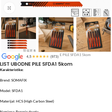
Click to enlarge
Početna
/
Alati i Mašine
/
LIST UBODNE PILE SFDA1 5kom
LIST UBODNE PILE SFDA1 5kom
Karakteristike:
Brend: SOMAFIX
Model: SFDA1
Materijal: HCS (High Carbon Steel)
Namjena: Rezanje drveta