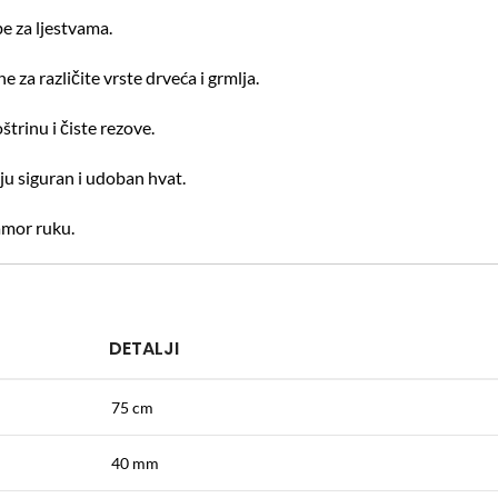
e za ljestvama.
za različite vrste drveća i grmlja.
štrinu i čiste rezove.
u siguran i udoban hvat.
amor ruku.
DETALJI
75 cm
40 mm