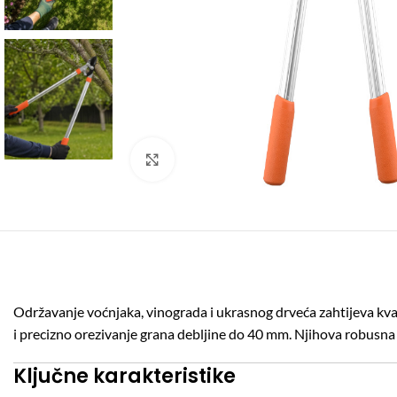
Click to enlarge
Održavanje voćnjaka, vinograda i ukrasnog drveća zahtijeva kvali
i precizno orezivanje grana debljine do 40 mm.
Njihova robusna
Ključne karakteristike