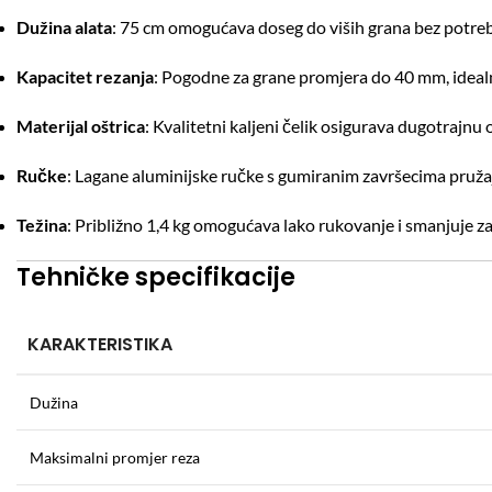
Dužina alata
:
75 cm omogućava doseg do viših grana bez potreb
Kapacitet rezanja
:
Pogodne za grane promjera do 40 mm, idealne 
Materijal oštrica
:
Kvalitetni kaljeni čelik osigurava dugotrajnu o
Ručke
:
Lagane aluminijske ručke s gumiranim završecima pružaj
Težina
:
Približno 1,4 kg omogućava lako rukovanje i smanjuje z
Tehničke specifikacije
KARAKTERISTIKA
Dužina
Maksimalni promjer reza