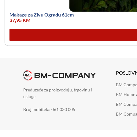
Makaze za Zivu Ogradu 61cm
37,95
KM
POSLOV
BM Company
Preduzeće za proizvodnju, trgovinu i
BM Home &
usluge
BM Compan
Broj mobitela: 061 030 005
BM Compan