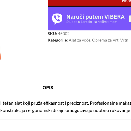
NAR
SKU:
45002
Kategorije:
Alat za voće
,
Oprema za Vrt
,
Vrtni
OPIS
tetan alat koji pruža efikasnost i preciznost.
Profesionalne makaze
 konstrukcija i ergonomski dizajn omogućavaju udobno rukovanje