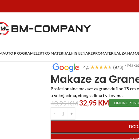
AM
AUTO PROGRAM
ELEKTRO MATERIJAL
HIGIJENA
REPROMATERIJAL ZA NAMJ
Početna
/
Vrtni program
/
Alat za voće
/
Makaz
Makaze za Gran
Profesionalne makaze za grane dužine 75 cm o
u voćnjacima, vinogradima i vrtovima.
32,95
KM
40,95
KM
ONLINE PON
DOD