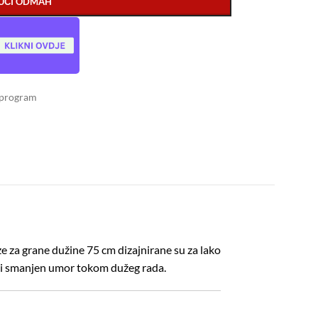
UČI ODMAH
 program
 za grane dužine 75 cm dizajnirane su za lako
 i smanjen umor tokom dužeg rada.