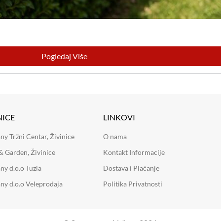
Pogledaj Više
NICE
LINKOVI
 Tržni Centar, Živinice
O nama
 Garden, Živinice
Kontakt Informacije
y d.o.o Tuzla
Dostava i Plaćanje
y d.o.o Veleprodaja
Politika Privatnosti