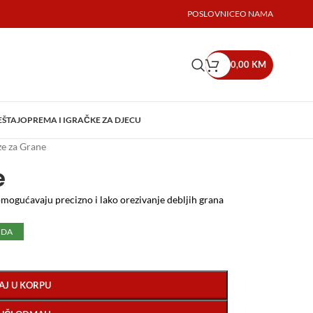
POSLOVNICE
O NAMA
0,00
KM
EŠTAJ
OPREMA I IGRAČKE ZA DJECU
e za Grane
e
mogućavaju precizno i lako orezivanje debljih grana
UDA
AJ U KORPU