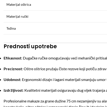
Materijal oštrica
Materijal ručki
Težina
Prednosti upotrebe
Efikasnost
:
Dugačke ručke omogućavaju veći mehanički pritisak,
Preciznost
:
Oštre oštrice pružaju čiste rezove koji potiču zdrav 
Udobnost
:
Ergonomski dizajn i lagani materijali smanjuju umor
Izdržljivost
:
Kvalitetni materijali osiguravaju dug vijek trajanja a
Profesionalne makaze za grane dužine 75 cm nezamjenjiv su alat za
konstrukcija, oštre oštrice i ergonomski dizajn čine ih idealnim 