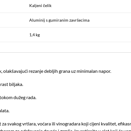
Kaljeni čelik
Aluminij s gumiranim završecima
1,4 kg
 olakšavajući rezanje debljih grana uz minimalan napor.
rast biljaka.
 tokom dužeg rada.
lata.
 svakog vrtlara, voćara ili vinogradara koji cijeni kvalitet, efikasn
izborom za održavanje drveća i grmlja.
Investirajte u alat koji će va