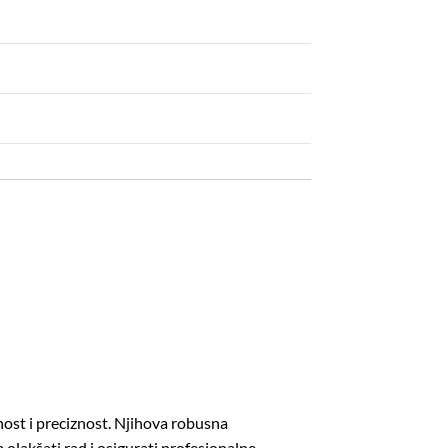
ost i preciznost.
Njihova robusna
m olakšati rad i osigurati profesionalne