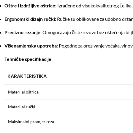
Oštre i izdržljive oštrice
:
Izrađene od visokokvalitetnog čelika, 
Ergonomski dizajn ručki
:
Ručke su oblikovane za udobno držan
Precizno rezanje
:
Omogućavaju čiste rezove bez oštećenja biljke,
Višenamjenska upotreba
:
Pogodne za orezivanje voćaka, vinove 
Tehničke specifikacije
KARAKTERISTIKA
Materijal oštrica
Materijal ručki
Maksimalni promjer reza