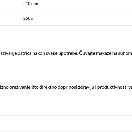
210 mm
250 g
azivanje oštrica nakon svake upotrebe.
Čuvajte makaze na suhom mj
izno orezivanje, što direktno doprinosi zdravlju i produktivnosti va