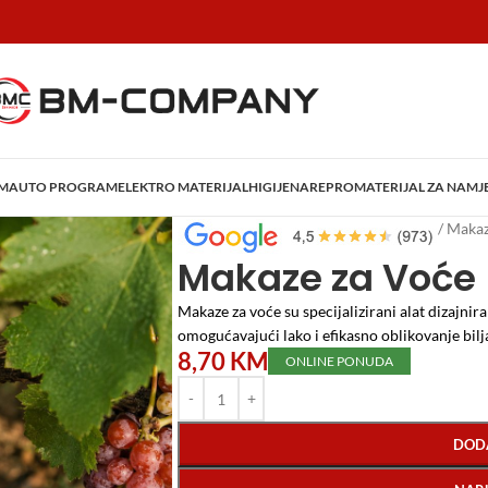
AM
AUTO PROGRAM
ELEKTRO MATERIJAL
HIGIJENA
REPROMATERIJAL ZA NAMJ
Početna
/
Vrtni program
/
Alat za voće
/
Makaz
Makaze za Voće
Makaze za voće su specijalizirani alat dizajnir
omogućavajući lako i efikasno oblikovanje bil
8,70
KM
ONLINE PONUDA
DOD