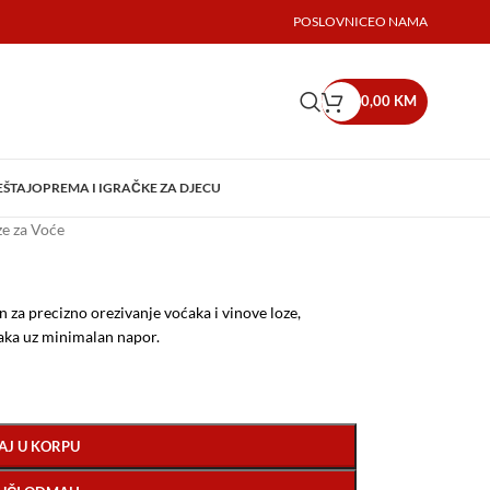
POSLOVNICE
O NAMA
0,00
KM
EŠTAJ
OPREMA I IGRAČKE ZA DJECU
e za Voće
an za precizno orezivanje voćaka i vinove loze,
jaka uz minimalan napor.
AJ U KORPU