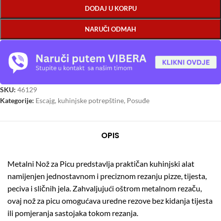
DODAJ U KORPU
NARUČI ODMAH
SKU:
46129
Kategorije:
Escajg, kuhinjske potrepštine
,
Posuđe
OPIS
Metalni Nož za Picu predstavlja praktičan kuhinjski alat
namijenjen jednostavnom i preciznom rezanju pizze, tijesta,
peciva i sličnih jela. Zahvaljujući oštrom metalnom rezaču,
ovaj nož za picu omogućava uredne rezove bez kidanja tijesta
ili pomjeranja sastojaka tokom rezanja.