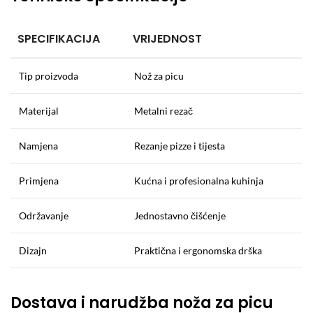
SPECIFIKACIJA
VRIJEDNOST
Tip proizvoda
Nož za picu
Materijal
Metalni rezač
Namjena
Rezanje pizze i tijesta
Primjena
Kućna i profesionalna kuhinja
Održavanje
Jednostavno čišćenje
Dizajn
Praktična i ergonomska drška
Dostava i narudžba noža za picu