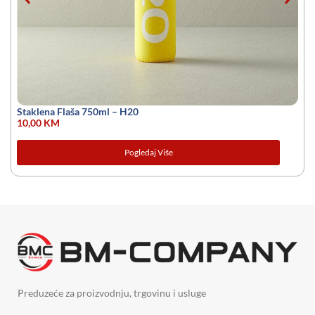
Staklena Flaša 750ml – H20
10,00
KM
Pogledaj Više
Preduzeće za proizvodnju, trgovinu i usluge