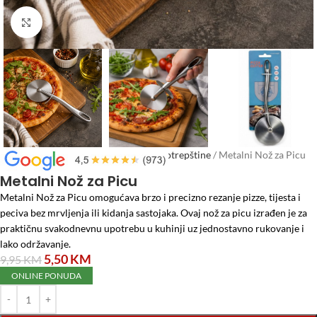
Click to enlarge
Početna
/
Posuđe
/
Escajg, kuhinjske potrepštine
/
Metalni Nož za Picu
Metalni Nož za Picu
Metalni Nož za Picu omogućava brzo i precizno rezanje pizze, tijesta i
peciva bez mrvljenja ili kidanja sastojaka. Ovaj nož za picu izrađen je za
praktičnu svakodnevnu upotrebu u kuhinji uz jednostavno rukovanje i
lako održavanje.
5,50
KM
9,95
KM
ONLINE PONUDA