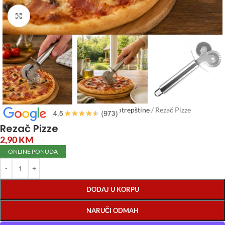
Click to enlarge
Početna
/
Posuđe
/
Escajg, kuhinjske potrepštine
/
Rezač Pizze
Rezač Pizze
2,90
KM
ONLINE PONUDA
DODAJ U KORPU
NARUČI ODMAH