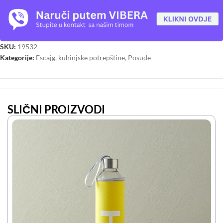
SKU:
19532
Kategorije:
Escajg, kuhinjske potrepštine
,
Posuđe
SLIČNI PROIZVODI