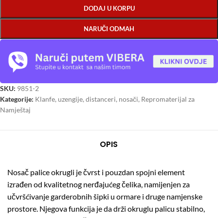
DODAJ U KORPU
NARUČI ODMAH
SKU:
9851-2
Kategorije:
Klanfe, uzengije, distanceri, nosači
,
Repromaterijal za
Namještaj
OPIS
Nosač palice okrugli je čvrst i pouzdan spojni element
izrađen od kvalitetnog nerđajućeg čelika, namijenjen za
učvršćivanje garderobnih šipki u ormare i druge namjenske
prostore. Njegova funkcija je da drži okruglu palicu stabilno,