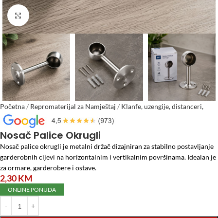
Click to enlarge
Početna
/
Repromaterijal za Namještaj
/
Klanfe, uzengije, distanceri,
nosači
/
Nosač Palice Okrugli
Nosač Palice Okrugli
Nosač palice okrugli je metalni držač dizajniran za stabilno postavljanje
garderobnih cijevi na horizontalnim i vertikalnim površinama. Idealan je
za ormare, garderobere i ostave.
2,30
KM
ONLINE PONUDA