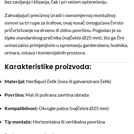
bez savijanja i klizanja, čak i pri većem opterećenju.
Zahvaljujući preciznoj izradi i ravnomjernoj montažnoj
osnovi sa tri rupe za šrafove, ovaj nosač omogućava čvrsto
pričvršćivanje na drvenu ili zidnu površinu. Pogodan je za
šipke standardnog prečnika (najčešće Ø25 mm), što ga čini
univerzalno primjenjivim u opremanju garderobera, hodnika,
ormara, ostava i komercijalnih prostora.
Karakteristike proizvoda:
Materijal:
Nerđajući čelik (inox ili galvanizirani čelik)
Površina:
Mat ili polirana završna obrada
Kompatibilnost:
Okrugle palice (najčešće Ø25 mm)
Tip montaže:
Horizontalna ili vertikalna površina