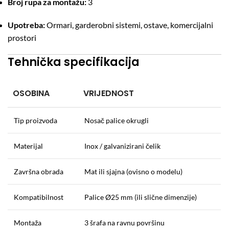
Broj rupa za montažu:
3
Upotreba:
Ormari, garderobni sistemi, ostave, komercijalni
prostori
Tehnička specifikacija
OSOBINA
VRIJEDNOST
Tip proizvoda
Nosač palice okrugli
Materijal
Inox / galvanizirani čelik
Završna obrada
Mat ili sjajna (ovisno o modelu)
Kompatibilnost
Palice Ø25 mm (ili slične dimenzije)
Montaža
3 šrafa na ravnu površinu