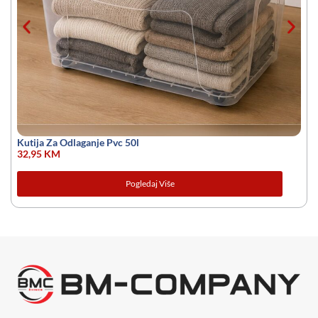
Kutija Za Odlaganje Pvc 50l
32,95
KM
Pogledaj Više