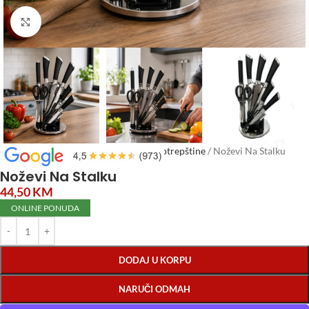
Click to enlarge
Početna
/
Posuđe
/
Escajg, kuhinjske potrepštine
/
Noževi Na Stalku
Noževi Na Stalku
44,50
KM
ONLINE PONUDA
DODAJ U KORPU
NARUČI ODMAH