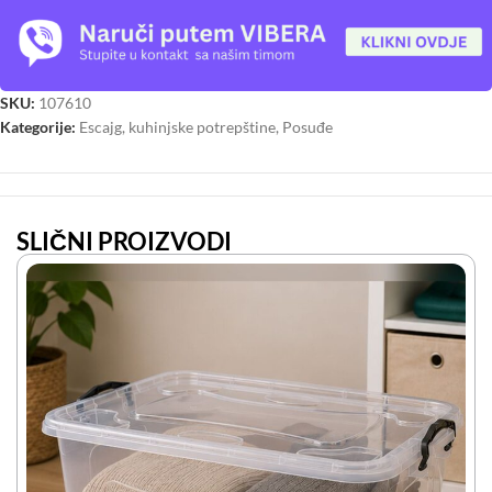
SKU:
107610
Kategorije:
Escajg, kuhinjske potrepštine
,
Posuđe
SLIČNI PROIZVODI