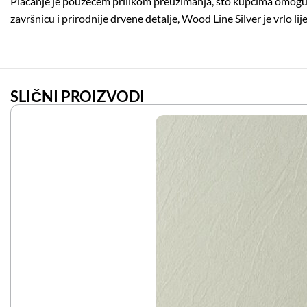
Plaćanje je pouzećem prilikom preuzimanja, što kupcima omoguća
završnicu i prirodnije drvene detalje, Wood Line Silver je vrlo li
SLIČNI PROIZVODI