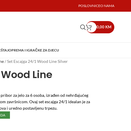
POSLOVNICE
O NAMA
0,00
KM
EŠTAJ
OPREMA I IGRAČKE ZA DJECU
ine
/
Set Escajga 24/1 Wood Line Silver
1 Wood Line
 pribor za jelo za 6 osoba, izrađen od nehrđajućeg
om završnicom. Ovaj set escajga 24/1 idealan je za
va i uredno postavljenu trpezu.
UDA