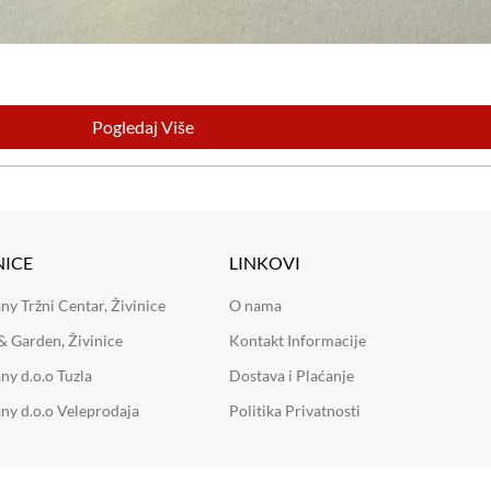
Pogledaj Više
NICE
LINKOVI
 Tržni Centar, Živinice
O nama
 Garden, Živinice
Kontakt Informacije
y d.o.o Tuzla
Dostava i Plaćanje
y d.o.o Veleprodaja
Politika Privatnosti