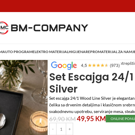
AM
AUTO PROGRAM
ELEKTRO MATERIJAL
HIGIJENA
REPROMATERIJAL ZA NAMJ
Početna
/
Posuđe
/
Escajg, kuhinjske potrepšt
Set Escajga 24/
Silver
Set escajga 24/1 Wood Line Silver je elegantan
čelika sa drvenim detaljima i klasičnom srebrn
svakodnevnu upotrebu, serviranje mesa, steako
49,95
KM
69,90
KM
ONLINE PON