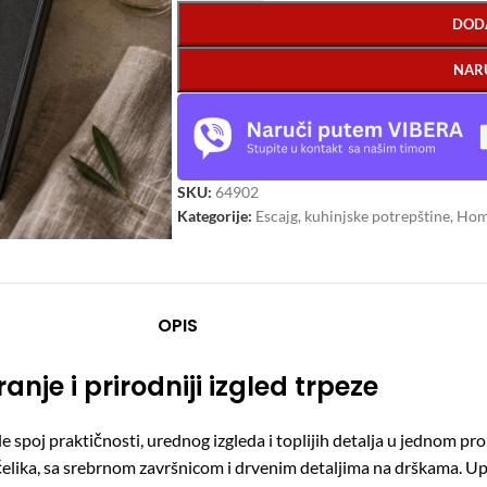
DOD
NAR
SKU:
64902
Kategorije:
Escajg, kuhinjske potrepštine
,
Hom
OPIS
nje i prirodniji izgled trpeze
e spoj praktičnosti, urednog izgleda i toplijih detalja u jednom p
eg čelika, sa srebrnom završnicom i drvenim detaljima na drškama.