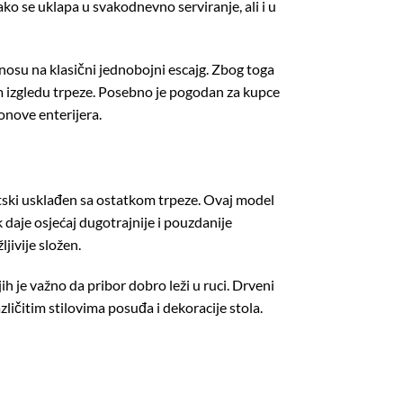
ako se uklapa u svakodnevno serviranje, ali i u
odnosu na klasični jednobojni escajg. Zbog toga
jem izgledu trpeze. Posebno je pogodan za kupce
tonove enterijera.
etski usklađen sa ostatkom trpeze. Ovaj model
daje osjećaj dugotrajnije i pouzdanije
jivije složen.
ih je važno da pribor dobro leži u ruci. Drveni
ličitim stilovima posuđa i dekoracije stola.