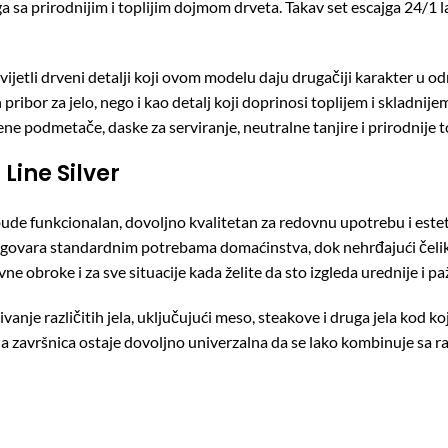
a sa prirodnijim i toplijim dojmom drveta. Takav set escajga 24/1 l
svijetli drveni detalji koji ovom modelu daju drugačiji karakter u 
pribor za jelo, nego i kao detalj koji doprinosi toplijem i skladni
rvene podmetače, daske za serviranje, neutralne tanjire i prirodnije 
Line Silver
 bude funkcionalan, dovoljno kvalitetan za redovnu upotrebu i est
dgovara standardnim potrebama domaćinstva, dok nehrđajući čelik 
 obroke i za sve situacije kada želite da sto izgleda urednije i pažl
nje različitih jela, uključujući meso, steakove i druga jela kod koj
 završnica ostaje dovoljno univerzalna da se lako kombinuje sa raz