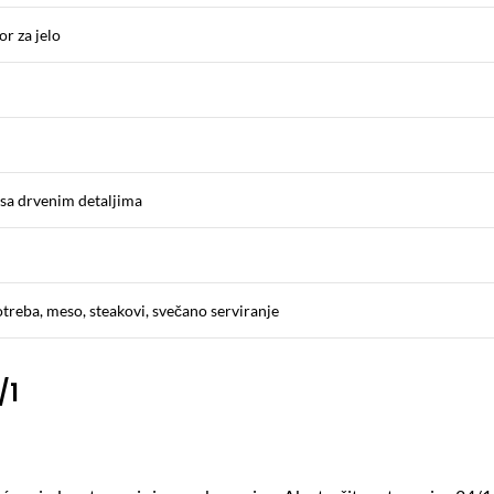
or za jelo
 sa drvenim detaljima
reba, meso, steakovi, svečano serviranje
/1