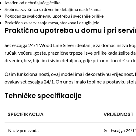
Izrađen od nehrđajućeg čelika
Srebrna završnica sa drvenim detaljima na drškama
Pogodan za svakodnevnu upotrebu i svečanije prilike
Praktičan za serviranje mesa, steakova i drugih jela
Praktična upotreba u domu i pri servi
Set escajga 24/1 Wood Line Silver idealan je za domaćinstva koja
ručak, večeru, goste, praznične trpeze i sve prilike kada želite 
drvenim, bež, bijelim i sivim detaljima, gdje prirodni ton drške d
Osim funkcionalnosti, ovaj model ima i dekorativnu vrijednost. Ku
ovakav set escajga 24/1. On unosi malo topline u postavku stola, 
Tehničke specifikacije
SPECIFIKACIJA
VRIJEDNOST
Naziv proizvoda
Set Escajga 24/1