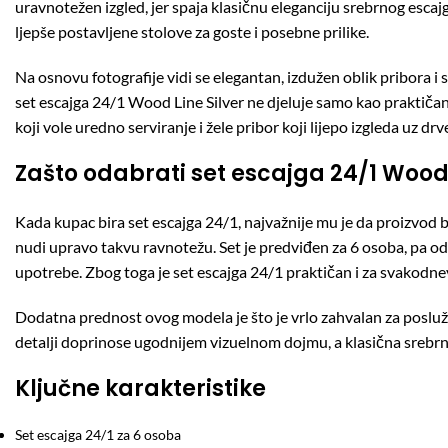
uravnotežen izgled, jer spaja klasičnu eleganciju srebrnog escajg
ljepše postavljene stolove za goste i posebne prilike.
Na osnovu fotografije vidi se elegantan, izdužen oblik pribora i 
set escajga 24/1 Wood Line Silver ne djeluje samo kao praktičan 
koji vole uredno serviranje i žele pribor koji lijepo izgleda uz d
Zašto odabrati set escajga 24/1 Wood 
Kada kupac bira set escajga 24/1, najvažnije mu je da proizvod
nudi upravo takvu ravnotežu. Set je predviđen za 6 osoba, pa o
upotrebe. Zbog toga je set escajga 24/1 praktičan i za svakodnevne
Dodatna prednost ovog modela je što je vrlo zahvalan za posluživa
detalji doprinose ugodnijem vizuelnom dojmu, a klasična srebrna
Ključne karakteristike
Set escajga 24/1 za 6 osoba