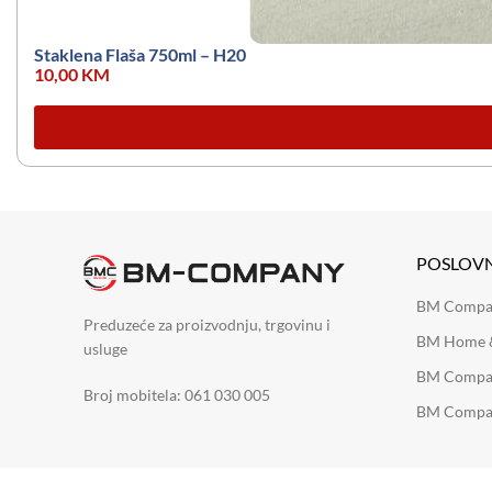
Staklena Flaša 750ml – H20
10,00
KM
POSLOV
BM Company
Preduzeće za proizvodnju, trgovinu i
BM Home &
usluge
BM Compan
Broj mobitela: 061 030 005
BM Compan