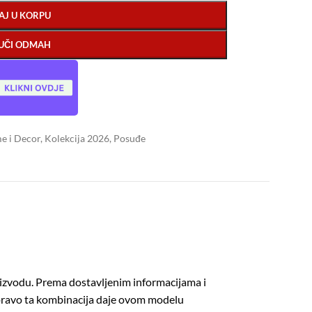
AJ U KORPU
UČI ODMAH
e i Decor
,
Kolekcija 2026
,
Posuđe
roizvodu. Prema dostavljenim informacijama i
 Upravo ta kombinacija daje ovom modelu