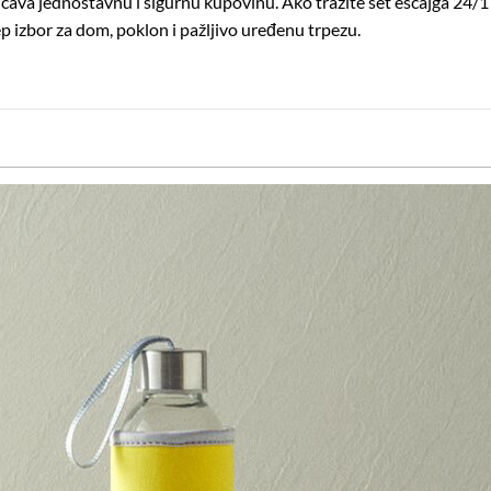
va jednostavnu i sigurnu kupovinu. Ako tražite set escajga 24/1 k
jep izbor za dom, poklon i pažljivo uređenu trpezu.