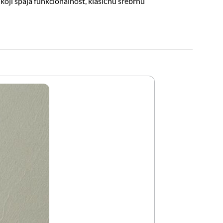
oji spaja funkcionalnost, klasičnu srebrnu
Boca Za Ulje i Oc
29,95
KM