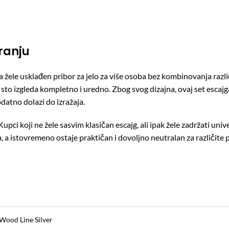
ranju
 žele usklađen pribor za jelo za više osoba bez kombinovanja razli
da sto izgleda kompletno i uredno. Zbog svog dizajna, ovaj set esca
odatno dolazi do izražaja.
pci koji ne žele sasvim klasičan escajg, ali ipak žele zadržati uni
a istovremeno ostaje praktičan i dovoljno neutralan za različite pri
 Wood Line Silver