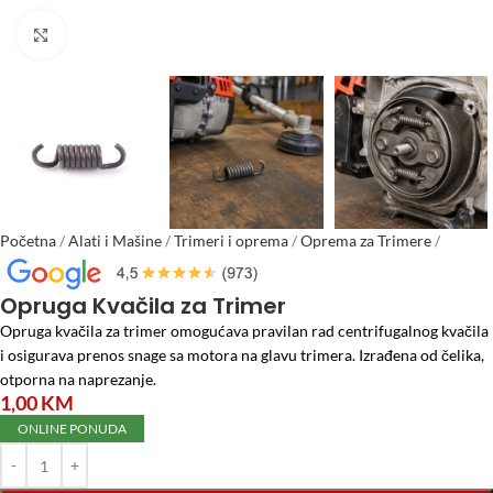
Click to enlarge
Početna
/
Alati i Mašine
/
Trimeri i oprema
/
Oprema za Trimere
/
Opruga Kvačila za Trimer
Opruga Kvačila za Trimer
Opruga kvačila za trimer omogućava pravilan rad centrifugalnog kvačila
i osigurava prenos snage sa motora na glavu trimera. Izrađena od čelika,
otporna na naprezanje.
1,00
KM
ONLINE PONUDA