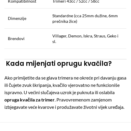
Kompatibilnost
Trimeri 43cc / 52cc / 58cc
Standardne (cca 25mm dužine, 6mm
Dimenzije
prečnika žice)
Villager, Demon, Iskra, Straus, Geko i
Brendovi
sl.
Kada mijenjati oprugu kvačila?
Ako primijetite da se glava trimera ne okreće pri davanju gasa
ili čujete zvuk škripanja, kvačilo vjerovatno ne funkcioniše
ispravno. U većini slučajeva uzrok je puknuta ili oslabila
opruga kvačila za trimer
. Pravovremenom zamjenom
izbjegavate veće kvarove i produžavate životni vijek uređaja.