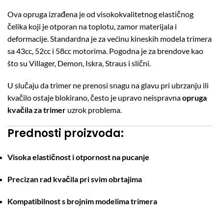
Ova opruga izrađena je od visokokvalitetnog elastičnog
čelika koji je otporan na toplotu, zamor materijala i
deformacije. Standardna je za većinu kineskih modela trimera
sa 43cc, 52cc i 58cc motorima. Pogodna je za brendove kao
što su Villager, Demon, Iskra, Straus i slični.
U slučaju da trimer ne prenosi snagu na glavu pri ubrzanju ili
kvačilo ostaje blokirano, često je upravo neispravna
opruga
kvačila za trimer
uzrok problema.
Prednosti proizvoda:
Visoka elastičnost i otpornost na pucanje
Precizan rad kvačila pri svim obrtajima
Kompatibilnost s brojnim modelima trimera