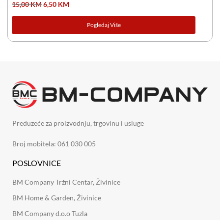
15,00
KM
6,50
KM
Pogledaj Više
Preduzeće za proizvodnju, trgovinu i usluge
Broj mobitela: 061 030 005
POSLOVNICE
BM Company Tržni Centar, Živinice
BM Home & Garden, Živinice
BM Company d.o.o Tuzla