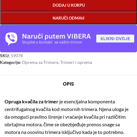
DODAJ U KORPU
NARUČI ODMAH
SKU:
59078
Kategorije:
Oprema za Trimere
,
Trimeri i oprema
OPIS
Opruga kvačila za trimer
je esencijalna komponenta
centrifugalnog kvačila kod motornih trimera. Njena uloga je
da omogući pravilno širenje i vraćanje kvačila pri različitim
obrtajima motora, čime se obezbjeđuje prenos snage sa
motora na osovinu trimera isključivo kada je to potrebno.