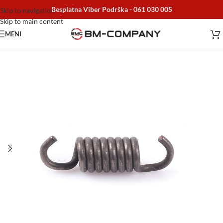
Besplatna Viber Podrška -
061 030 005
Skip to navigation
Skip to main content
MENI