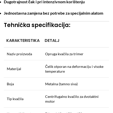
Dugotrajnost čak i pri intenzivnom korištenju
Jednostavna zamjena bez potrebe za specijalnim alatom
Tehnička specifikacija:
KARAKTERISTIKA
DETALJ
Naziv proizvoda
Opruga kvačila za trimer
Čelik otporan na deformaciju i visoke
Materijal
temperature
Boja
Metalna (tamno siva)
Centrifugalno kvačilo za dvotaktni
Tip kvačila
motor