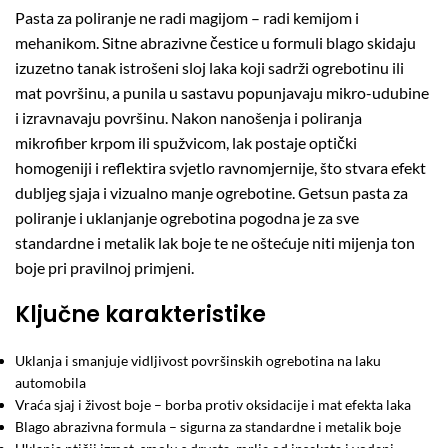
Pasta za poliranje ne radi magijom – radi kemijom i
mehanikom. Sitne abrazivne čestice u formuli blago skidaju
izuzetno tanak istrošeni sloj laka koji sadrži ogrebotinu ili
mat površinu, a punila u sastavu popunjavaju mikro-udubine
i izravnavaju površinu. Nakon nanošenja i poliranja
mikrofiber krpom ili spužvicom, lak postaje optički
homogeniji i reflektira svjetlo ravnomjernije, što stvara efekt
dubljeg sjaja i vizualno manje ogrebotine. Getsun pasta za
poliranje i uklanjanje ogrebotina pogodna je za sve
standardne i metalik lak boje te ne oštećuje niti mijenja ton
boje pri pravilnoj primjeni.
Ključne karakteristike
Uklanja i smanjuje vidljivost površinskih ogrebotina na laku
automobila
Vraća sjaj i živost boje – borba protiv oksidacije i mat efekta laka
Blago abrazivna formula – sigurna za standardne i metalik boje