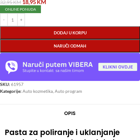
18,95
KM
32,95
KM
ONLINE PONUDA
DODAJ U KORPU
NARUČI ODMAH
SKU:
61957
Kategorije:
Auto kozmetika
,
Auto program
OPIS
Pasta za poliranje i uklanjanje