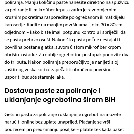
poliranja. Manju količinu paste nanesite direktno na spužvicu
za poliranje ili mikrofiber krpu, a zatim je ravnomjernim
kružnim pokretima rasporedite po ogrebanom ili mat dijelu
karoserije. Radite na manjim površinama – oko 30 x 30 cm
odjednom – kako biste imali potpunu kontrolu i spriječili da
se pasta prebrzo osuši. Nakon što pasta počne nestajati i
površina postane glatka, suvom čistom mikrofiber krpom
obrišite ostatke. Za dublje ogrebotine postupak ponovite dva
do tri puta. Nakon poliranja preporučljivo je nanijeti sloj
zaštitnog voska koji će zapečatiti obrađenu površinu i
usporiti buduće starenje laka.
Dostava paste za poliranje i
uklanjanje ogrebotina širom BiH
Getsun pastu za poliranje i uklanjanje ogrebotina možete
naručiti online bez uplate unaprijed. Plaćanje se vrši
pouzećem pri preuzimanju pošiljke – platite tek kada paket