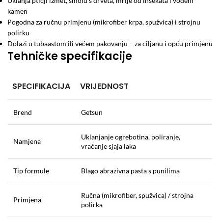
Uklanja ptičji izmet, smolu s drveta, mrlje od insekata i vodeni
kamen
Pogodna za ručnu primjenu (mikrofiber krpa, spužvica) i strojnu
polirku
Dolazi u tubaastom ili većem pakovanju – za ciljanu i opću primjenu
Tehničke specifikacije
SPECIFIKACIJA
VRIJEDNOST
Brend
Getsun
Uklanjanje ogrebotina, poliranje,
Namjena
vraćanje sjaja laka
Tip formule
Blago abrazivna pasta s punilima
Ručna (mikrofiber, spužvica) / strojna
Primjena
polirka