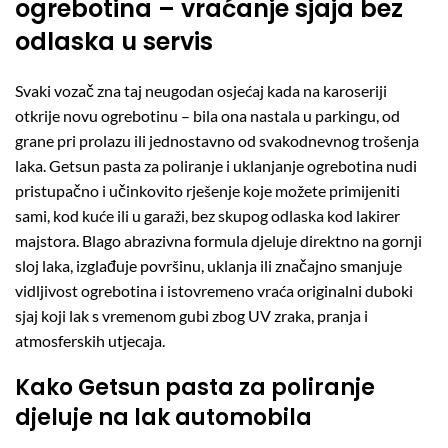
ogrebotina – vraćanje sjaja bez
odlaska u servis
Svaki vozač zna taj neugodan osjećaj kada na karoseriji
otkrije novu ogrebotinu – bila ona nastala u parkingu, od
grane pri prolazu ili jednostavno od svakodnevnog trošenja
laka. Getsun pasta za poliranje i uklanjanje ogrebotina nudi
pristupačno i učinkovito rješenje koje možete primijeniti
sami, kod kuće ili u garaži, bez skupog odlaska kod lakirer
majstora. Blago abrazivna formula djeluje direktno na gornji
sloj laka, izglađuje površinu, uklanja ili značajno smanjuje
vidljivost ogrebotina i istovremeno vraća originalni duboki
sjaj koji lak s vremenom gubi zbog UV zraka, pranja i
atmosferskih utjecaja.
Kako Getsun pasta za poliranje
djeluje na lak automobila