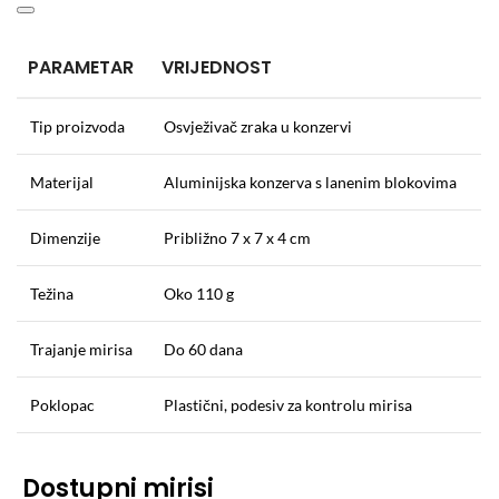
PARAMETAR
VRIJEDNOST
Tip proizvoda
Osvježivač zraka u konzervi
Materijal
Aluminijska konzerva s lanenim blokovima
Dimenzije
Približno 7 x 7 x 4 cm
Težina
Oko 110 g
Trajanje mirisa
Do 60 dana
Poklopac
Plastični, podesiv za kontrolu mirisa
Dostupni mirisi