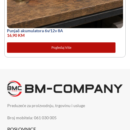
Punjač akumulatora 6v/12v 8A
16,90
KM
Pogledaj Više
Preduzeće za proizvodnju, trgovinu i usluge
Broj mobitela: 061 030 005
POSLOVNICE