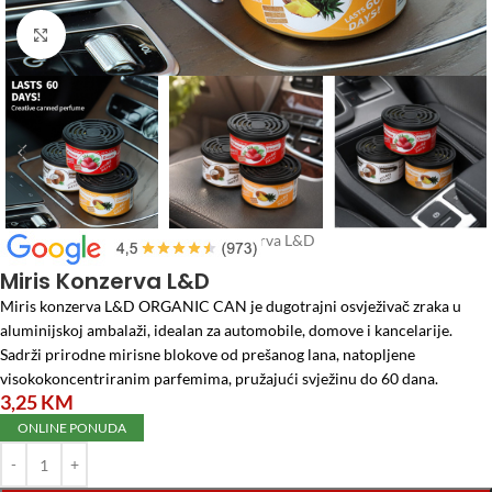
Click to enlarge
Početna
/
Auto program
/
Miris Konzerva L&D
Miris Konzerva L&D
Miris konzerva L&D ORGANIC CAN je dugotrajni osvježivač zraka u
aluminijskoj ambalaži, idealan za automobile, domove i kancelarije.
Sadrži prirodne mirisne blokove od prešanog lana, natopljene
visokokoncentriranim parfemima, pružajući svježinu do 60 dana.
3,25
KM
ONLINE PONUDA