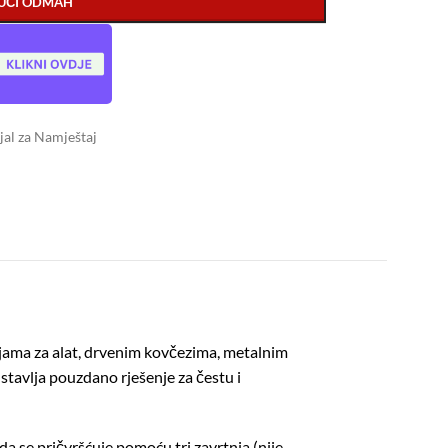
UČI ODMAH
al za Namještaj
tijama za alat, drvenim kovčezima, metalnim
tavlja pouzdano rješenje za čestu i
a se pričvršćuje pomoću tri zavrtnja (nije