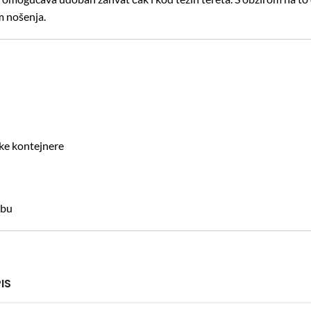
m nošenja.
ske kontejnere
ebu
IS