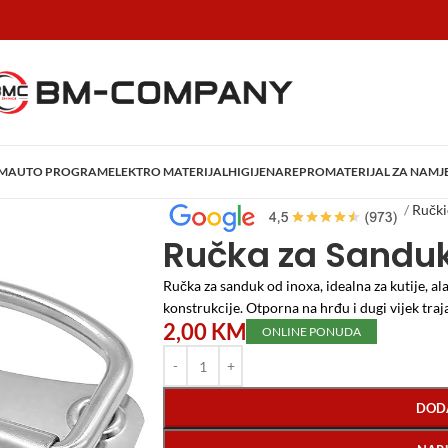
AM
AUTO PROGRAM
ELEKTRO MATERIJAL
HIGIJENA
REPROMATERIJAL ZA NAMJ
Početna
/
Repromaterijal za Namještaj
/
Ručki
Ručka za Sanduk
Ručka za sanduk od inoxa, idealna za kutije, al
konstrukcije. Otporna na hrđu i dugi vijek traj
2,00
KM
ONLINE PONUDA
DOD