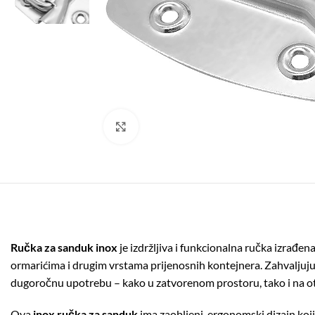
Click to enlarge
Ručka za sanduk inox
je izdržljiva i funkcionalna ručka izrađe
ormarićima i drugim vrstama prijenosnih kontejnera. Zahvaljuju
dugoročnu upotrebu – kako u zatvorenom prostoru, tako i na 
Ova
inox ručka za sanduk
ima zaobljeni, ergonomski dizajn koji