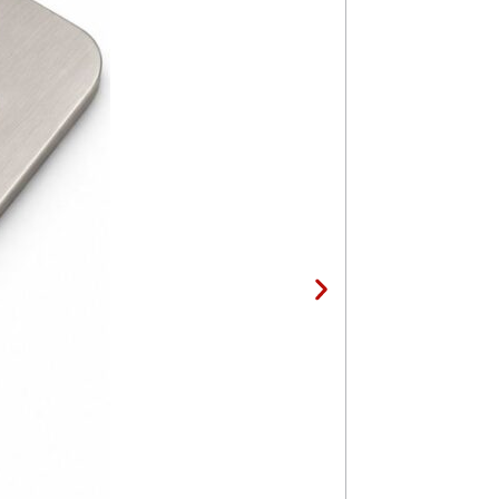
13,50
KM