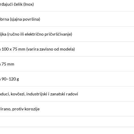
đajući čelik (Inox)
brna (sjajna površina)
ijka (ručno ili električno pričvršćivanje)
a 100 x 75 mm (varira zavisno od modela)
a 75 mm
a 90–120 g
duci, kovčezi, industrijski i zanatski radovi
irano, protiv korozije