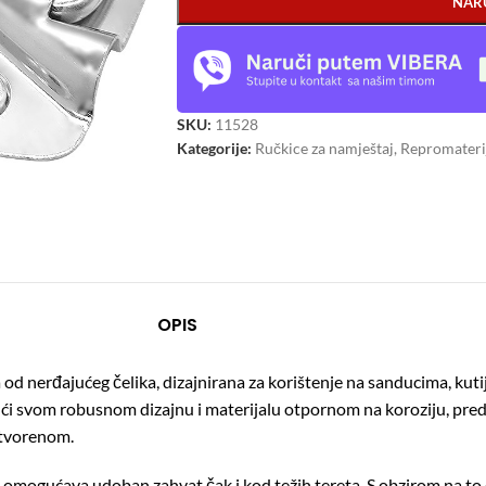
NAR
SKU:
11528
Kategorije:
Ručkice za namještaj
,
Repromaterij
OPIS
na od nerđajućeg čelika, dizajnirana za korištenje na sanducima, ku
ći svom robusnom dizajnu i materijalu otpornom na koroziju, preds
otvorenom.
 omogućava udoban zahvat čak i kod težih tereta. S obzirom na to d