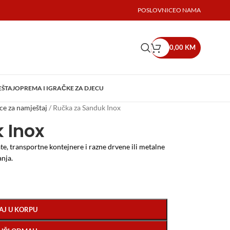
POSLOVNICE
O NAMA
0,00
KM
EŠTAJ
OPREMA I IGRAČKE ZA DJECU
ce za namještaj
/
Ručka za Sanduk Inox
 Inox
ate, transportne kontejnere i razne drvene ili metalne
anja.
AJ U KORPU