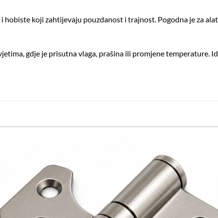
 i hobiste koji zahtijevaju pouzdanost i trajnost. Pogodna je za ala
tima, gdje je prisutna vlaga, prašina ili promjene temperature. Ide