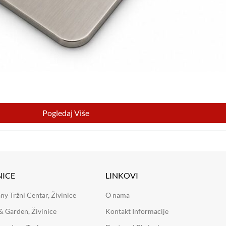
Pogledaj Više
NICE
LINKOVI
 Tržni Centar, Živinice
O nama
 Garden, Živinice
Kontakt Informacije