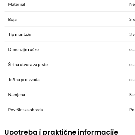
Materijal
Ner
Boja
Sre
Tip montaže
3 v
Dimenzije ručke
cc
Širina otvora za prste
cc
Težina proizvoda
cc
Namjena
San
Površinska obrada
Pol
Upotreba i praktične informacije