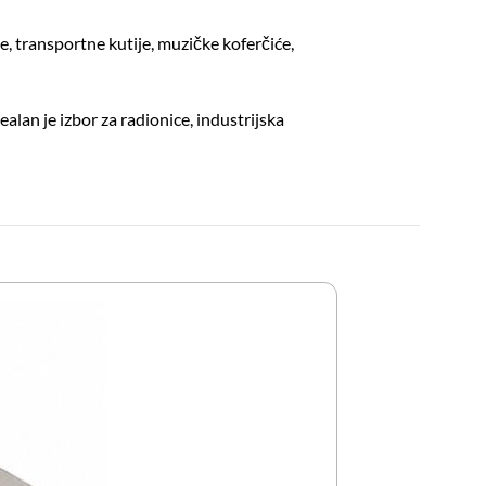
te, transportne kutije, muzičke koferčiće,
alan je izbor za radionice, industrijska
Uske za Katanac