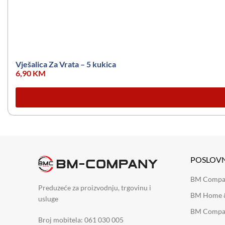
Vješalica Za Vrata – 5 kukica
6,90
KM
POSLOV
BM Company
Preduzeće za proizvodnju, trgovinu i
BM Home &
usluge
BM Compan
Broj mobitela: 061 030 005