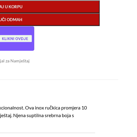
AJ U KORPU
UČI ODMAH
al za Namještaj
unkcionalnost. Ova inox ručkica promjera 10
ještaj. Njena suptilna srebrna boja s