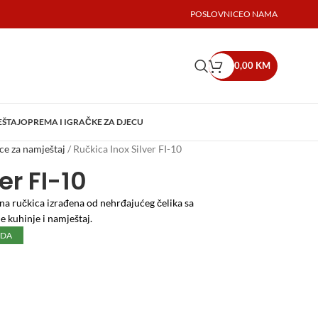
POSLOVNICE
O NAMA
0,00
KM
EŠTAJ
OPREMA I IGRAČKE ZA DJECU
ce za namještaj
/
Ručkica Inox Silver FI-10
er FI-10
ana ručkica izrađena od nehrđajućeg čelika sa
 kuhinje i namještaj.
UDA