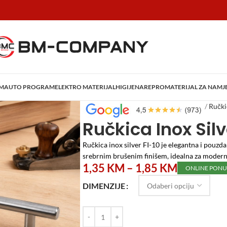
AM
AUTO PROGRAM
ELEKTRO MATERIJAL
HIGIJENA
REPROMATERIJAL ZA NAMJ
Početna
/
Repromaterijal za Namještaj
/
Ručki
Ručkica Inox Silv
Ručkica inox silver FI-10 je elegantna i pouzd
srebrnim brušenim finišem, idealna za moderne
1,35
KM
–
1,85
KM
ONLINE PON
DIMENZIJE