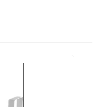
Vješalica Za Zid
16,95
KM