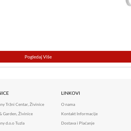
Pogledaj Više
NICE
LINKOVI
 Tržni Centar, Živinice
O nama
 Garden, Živinice
Kontakt Informacije
y d.o.o Tuzla
Dostava i Plaćanje