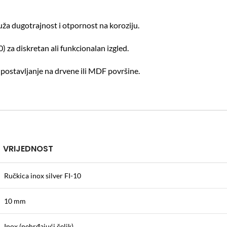
uža dugotrajnost i otpornost na koroziju.
) za diskretan ali funkcionalan izgled.
postavljanje na drvene ili MDF površine.
VRIJEDNOST
Ručkica inox silver FI-10
10 mm
Inox (nehrđajući čelik)