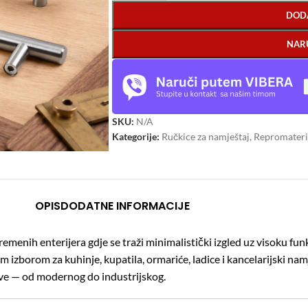
DOD
NAR
SKU:
N/A
Kategorije:
Ručkice za namještaj
,
Repromaterij
OPIS
DODATNE INFORMACIJE
vremenih enterijera gdje se traži minimalistički izgled uz visoku f
m izborom za kuhinje, kupatila, ormariće, ladice i kancelarijski nam
ove — od modernog do industrijskog.