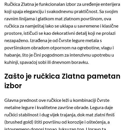
Ručkica Zlatna je funkcionalan izbor za uređenje enterijera
koji spaja eleganciju i svakodnevnu praktičnost. Sa svojim
ravnim linijama i glatkom mat zlatnom površinom, ova
ručkica za namještaj lako se uklapa u savremene i klasične
prostore, ističući se kao dekorativni detalj koji ne prolazi
nezapaženo. Izrađena je od čvrste legure metala s
površinskom obradom otpornom na ogrebotine, vlagu i
habanje, što je čini pogodnom za intenzivnu upotrebu u
kuhinji, spavaćoj sobi ili dnevnom boravku.
Zašto je ručkica Zlatna pametan
izbor
Glavna prednost ove ručkice leži u kombinaciji čvrste
metalne legure i kvalitetne završne obrade. Legura daje
ručkici stabilnost i dug vijek trajanja, dok mat zlatni finiš
(brushed gold) štiti površinu od korozije i oštećenja, a
istovremeno donosi topao, luksuzan ton. Upravo ta