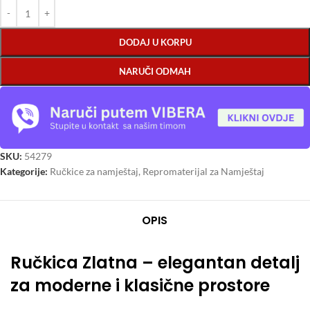
DODAJ U KORPU
NARUČI ODMAH
SKU:
54279
Kategorije:
Ručkice za namještaj
,
Repromaterijal za Namještaj
OPIS
Ručkica Zlatna – elegantan detalj
za moderne i klasične prostore