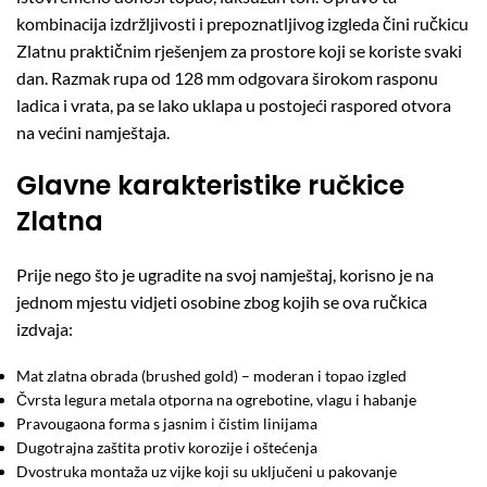
kombinacija izdržljivosti i prepoznatljivog izgleda čini ručkicu
Zlatnu praktičnim rješenjem za prostore koji se koriste svaki
dan. Razmak rupa od 128 mm odgovara širokom rasponu
ladica i vrata, pa se lako uklapa u postojeći raspored otvora
na većini namještaja.
Glavne karakteristike ručkice
Zlatna
Prije nego što je ugradite na svoj namještaj, korisno je na
jednom mjestu vidjeti osobine zbog kojih se ova ručkica
izdvaja:
Mat zlatna obrada (brushed gold) – moderan i topao izgled
Čvrsta legura metala otporna na ogrebotine, vlagu i habanje
Pravougaona forma s jasnim i čistim linijama
Dugotrajna zaštita protiv korozije i oštećenja
Dvostruka montaža uz vijke koji su uključeni u pakovanje