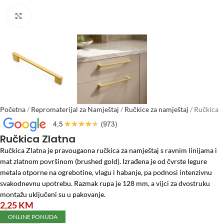
Click to enlarge
Početna
/
Repromaterijal za Namještaj
/
Ručkice za namještaj
/
Ručkica
Zlatna
Ručkica Zlatna
Ručkica Zlatna je pravougaona ručkica za namještaj s ravnim linijama i
mat zlatnom površinom (brushed gold). Izrađena je od čvrste legure
metala otporne na ogrebotine, vlagu i habanje, pa podnosi intenzivnu
svakodnevnu upotrebu. Razmak rupa je 128 mm, a vijci za dvostruku
montažu uključeni su u pakovanje.
2,25
KM
ONLINE PONUDA