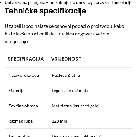
Univerzalna primjena – od kuhinje do dnevnog boravka i kancelarije
Tehničke specifikacije
U tabeli ispod nalaze se osnovni podaci o proizvodu, kako
biste lakše procijenili da li ručkica odgovara vašem
namještaju:
SPECIFIKACIJA
VRIJEDNOST
Naziv proizvoda
Ručkica Zlatna
Materijal
Legura cinka / metal
Završna obrada
Mat zlatna (brushed gold)
Razmak rupa
128 mm
Tip montaže
Dvostruka (vijci uključeni)