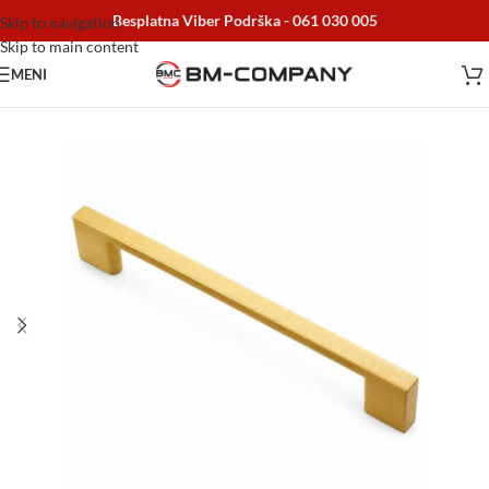
Besplatna Viber Podrška -
061 030 005
Skip to navigation
Skip to main content
MENI