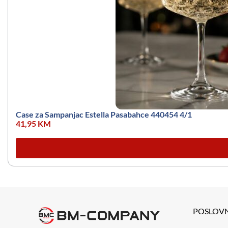
Case za Sampanjac Estella Pasabahce 440454 4/1
41,95
KM
POSLOV