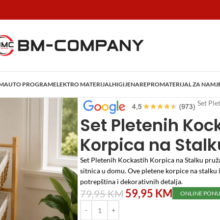
AM
AUTO PROGRAM
ELEKTRO MATERIJAL
HIGIJENA
REPROMATERIJAL ZA NAMJ
Početna
/
Home i Decor
/
Dekoracije
/
Set Ple
Set Pletenih Koc
Korpica na Stalk
Set Pletenih Kockastih Korpica na Stalku pruža
sitnica u domu. Ove pletene korpice na stalku 
potrepština i dekorativnih detalja.
59,95
KM
79,95
KM
ONLINE PON