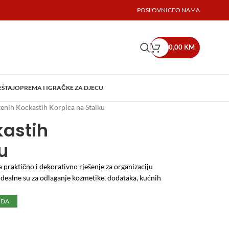
POSLOVNICE
O NAMA
0,00
KM
EŠTAJ
OPREMA I IGRAČKE ZA DJECU
tenih Kockastih Korpica na Stalku
kastih
u
 praktično i dekorativno rješenje za organizaciju
idealne su za odlaganje kozmetike, dodataka, kućnih
UDA