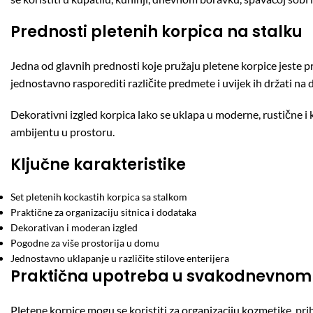
Prednosti pletenih korpica na stalku
Jedna od glavnih prednosti koje pružaju pletene korpice jeste pr
jednostavno rasporediti različite predmete i uvijek ih držati na 
Dekorativni izgled korpica lako se uklapa u moderne, rustične i
ambijentu u prostoru.
Ključne karakteristike
Set pletenih kockastih korpica sa stalkom
Praktične za organizaciju sitnica i dodataka
Dekorativan i moderan izgled
Pogodne za više prostorija u domu
Jednostavno uklapanje u različite stilove enterijera
Praktična upotreba u svakodnevnom
Pletene korpice mogu se koristiti za organizaciju kozmetike, pribo