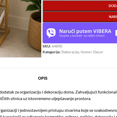
DOD
NAR
SKU:
64890
Kategorije:
Dekoracije
,
Home i Decor
OPIS
 dodatak za organizaciju i dekoraciju doma. Zahvaljujući funkcio
čitih sitnica uz istovremeno uljepšavanje prostora.
organizaciji i jednostavnijem pristupu stvarima koje se svakodnevn
li kancelariji za odlaganje kozmetike, pribora, peškira, dekoracija 