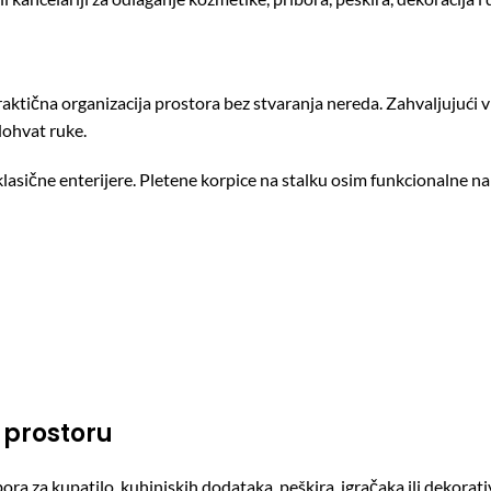
aktična organizacija prostora bez stvaranja nereda. Zahvaljujući vi
dohvat ruke.
 klasične enterijere. Pletene korpice na stalku osim funkcionalne 
 prostoru
ra za kupatilo, kuhinjskih dodataka, peškira, igračaka ili dekorativ