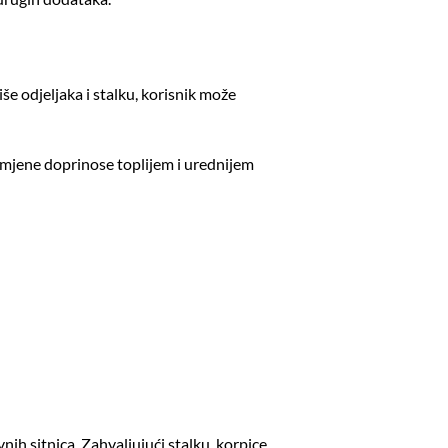
še odjeljaka i stalku, korisnik može
namjene doprinose toplijem i urednijem
nih sitnica. Zahvaljujući stalku, korpice