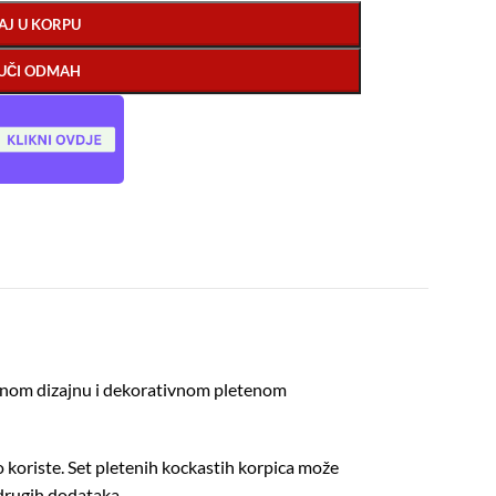
AJ U KORPU
UČI ODMAH
nalnom dizajnu i dekorativnom pletenom
o koriste. Set pletenih kockastih korpica može
i drugih dodataka.