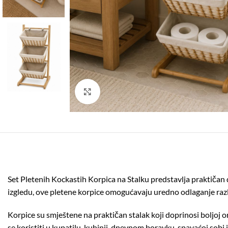
Click to enlarge
Set Pletenih Kockastih Korpica na Stalku predstavlja praktičan
izgledu, ove pletene korpice omogućavaju uredno odlaganje razli
Korpice su smještene na praktičan stalak koji doprinosi boljoj 
se koristiti u kupatilu, kuhinji, dnevnom boravku, spavaćoj sobi i