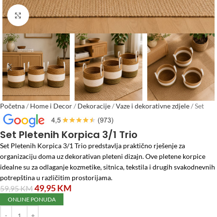
Click to enlarge
Početna
/
Home i Decor
/
Dekoracije
/
Vaze i dekorativne zdjele
/
Set
Pletenih Korpica 3/1 Trio
Set Pletenih Korpica 3/1 Trio
Set Pletenih Korpica 3/1 Trio predstavlja praktično rješenje za
organizaciju doma uz dekorativan pleteni dizajn. Ove pletene korpice
idealne su za odlaganje kozmetike, sitnica, tekstila i drugih svakodnevnih
potrepština u različitim prostorijama.
49,95
KM
59,95
KM
ONLINE PONUDA