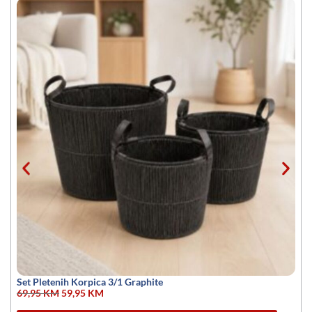
Set Pletenih Korpica 3/1 Graphite
69,95
KM
59,95
KM