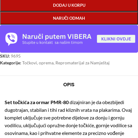
DODAJ U KORPU
NARUČI ODMAH
SKU:
9695
Kategorije:
Točkovi, oprema
,
Repromaterijal za Namještaj
OPIS
Set točkića za ormar PMR-80
dizajniran je da obezbijedi
dugotrajan, stabilan i tihi rad kliznih vrata na plakarima. Ovaj
komplet uključuje sve potrebne dijelove za donju i gornju
vodilicu, uključujući opružne donje točkiće, gornje vodilice sa
osovinama, kao i prihvatne elemente za precizno vođenje