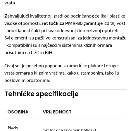
vrata.
Zahvaljujući kvalitetnoj izradi od pocinčanog čelika i plastike
visoke otpornosti,
set točkića PMR-80
garantuje izdržljivost
i pouzdanost čak i pri svakodnevnoj i intenzivnoj upotrebi.
Svi elementi su pažljivo konstruisani za jednostavnu montažu
i kompatibilni su s najčešćim sistemima kliznih ormara
prisutnim na tržištu BiH.
Ovaj set je posebno pogodan za američke plakare i druge
vrste ormara s kliznim vratima, kako u stambenim, tako i u
poslovnim prostorima.
Tehničke specifikacije
OSOBINA
VRIJEDNOST
Naziv
Set točkića za ormar PMR-80