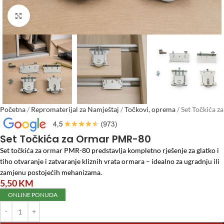
Click to enlarge
Početna
/
Repromaterijal za Namještaj
/
Točkovi, oprema
/
Set Točkića za
Ormar PMR-80
Set Točkića za Ormar PMR-80
Set točkića za ormar PMR-80 predstavlja kompletno rješenje za glatko i
tiho otvaranje i zatvaranje kliznih vrata ormara – idealno za ugradnju ili
zamjenu postojećih mehanizama.
5,50
KM
ONLINE PONUDA