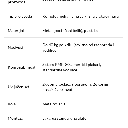
proizvoda
Tip proizvoda
Komplet mehanizma za klizna vrata ormara
Materijal
Metal (pocinčani čelik), plastika
Do 40 kg po krilu (zavisno od rasporeda i
Nosivost
vodilice)
Sistem PMR-80, američki plakari,
Kompatibilnost
standardne vodilice
2x donja točkića s oprugom, 2x gornji
Uključen set
nosač, 2x prihvat
Boja
Metalno-siva
Montaža
Laka, uz standardne alate