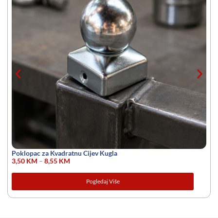
Poklopac za Kvadratnu Cijev Kugla
3,50
KM
–
8,55
KM
Pogledaj Više