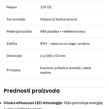
Napon
12V DC
Tip montaže
Vijčana (2 bočna otvora)
Materijal kućišta
ABS plastika + reflektivna leća
Zaštita
IP65 – otporna na vlagu i prašinu
Dimenzije
cca 160 x 55 mm
Kamioni, prikolice, kombiji, radne
Primjena
mašine
Prednosti proizvoda
Visoka efikasnost LED tehnologije:
Niža potrošnja energije,
a veća svjetlosna snaga.