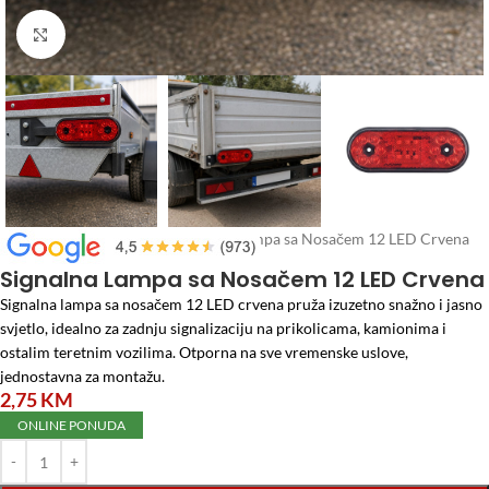
Click to enlarge
Početna
/
Auto program
/
Signalna Lampa sa Nosačem 12 LED Crvena
Signalna Lampa sa Nosačem 12 LED Crvena
Signalna lampa sa nosačem 12 LED crvena pruža izuzetno snažno i jasno
svjetlo, idealno za zadnju signalizaciju na prikolicama, kamionima i
ostalim teretnim vozilima. Otporna na sve vremenske uslove,
jednostavna za montažu.
2,75
KM
ONLINE PONUDA