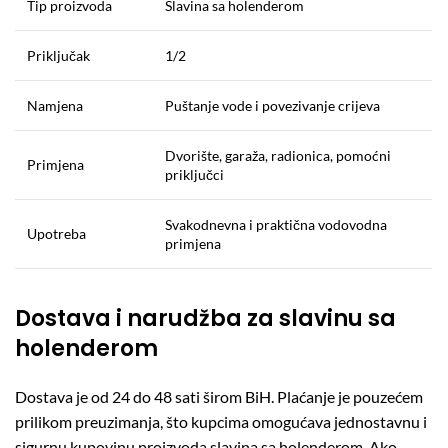
Tip proizvoda
Slavina sa holenderom
Priključak
1/2
Namjena
Puštanje vode i povezivanje crijeva
Dvorište, garaža, radionica, pomoćni
Primjena
priključci
Svakodnevna i praktična vodovodna
Upotreba
primjena
Dostava i narudžba za slavinu sa
holenderom
Dostava je od 24 do 48 sati širom BiH. Plaćanje je pouzećem
prilikom preuzimanja, što kupcima omogućava jednostavnu i
sigurnu kupovinu proizvoda slavina sa holenderom. Ako