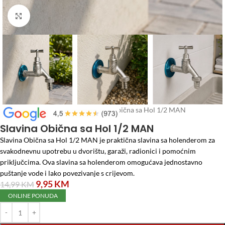
Click to enlarge
Početna
/
Baterije i slavine
/
Slavina Obična sa Hol 1/2 MAN
Slavina Obična sa Hol 1/2 MAN
Slavina Obična sa Hol 1/2 MAN je praktična slavina sa holenderom za
svakodnevnu upotrebu u dvorištu, garaži, radionici i pomoćnim
priključcima. Ova slavina sa holenderom omogućava jednostavno
puštanje vode i lako povezivanje s crijevom.
9,95
KM
14,99
KM
ONLINE PONUDA