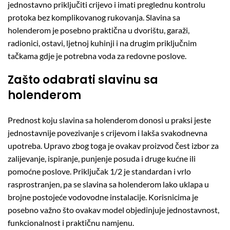
jednostavno priključiti crijevo i imati preglednu kontrolu
protoka bez komplikovanog rukovanja. Slavina sa
holenderom je posebno praktična u dvorištu, garaži,
radionici, ostavi, ljetnoj kuhinji i na drugim priključnim
tačkama gdje je potrebna voda za redovne poslove.
Zašto odabrati slavinu sa
holenderom
Prednost koju slavina sa holenderom donosi u praksi jeste
jednostavnije povezivanje s crijevom i lakša svakodnevna
upotreba. Upravo zbog toga je ovakav proizvod čest izbor za
zalijevanje, ispiranje, punjenje posuda i druge kućne ili
pomoćne poslove. Priključak 1/2 je standardan i vrlo
rasprostranjen, pa se slavina sa holenderom lako uklapa u
brojne postojeće vodovodne instalacije. Korisnicima je
posebno važno što ovakav model objedinjuje jednostavnost,
funkcionalnost i praktičnu namjenu.