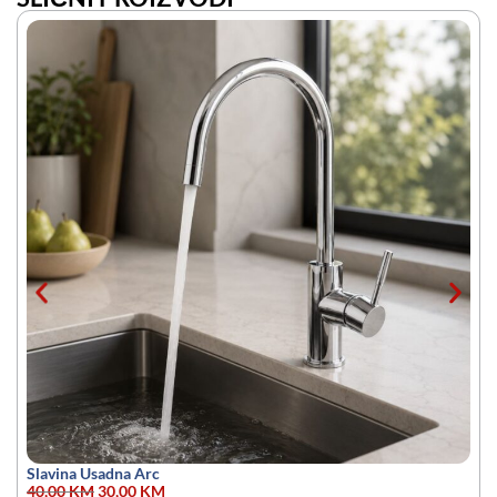
Slavina Usadna Arc
40,00
KM
30,00
KM