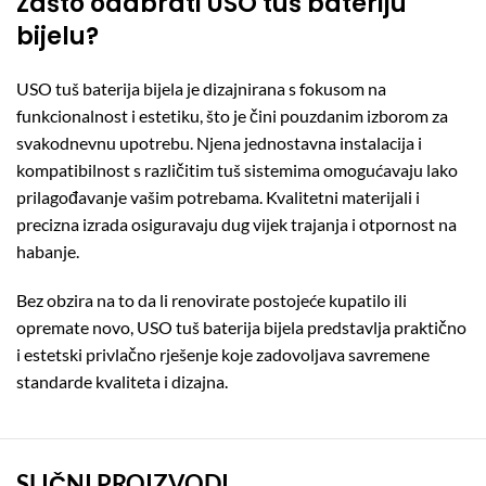
Zašto odabrati USO tuš bateriju
bijelu?
USO tuš baterija bijela je dizajnirana s fokusom na
funkcionalnost i estetiku, što je čini pouzdanim izborom za
svakodnevnu upotrebu.
Njena jednostavna instalacija i
kompatibilnost s različitim tuš sistemima omogućavaju lako
prilagođavanje vašim potrebama.
Kvalitetni materijali i
precizna izrada osiguravaju dug vijek trajanja i otpornost na
habanje.
Bez obzira na to da li renovirate postojeće kupatilo ili
opremate novo, USO tuš baterija bijela predstavlja praktično
i estetski privlačno rješenje koje zadovoljava savremene
standarde kvaliteta i dizajna.
SLIČNI PROIZVODI