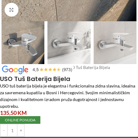
Click to enlarge
Početna
/
Vodomaterijal
/
Česme
/
USO Tuš Baterija Bijela
USO Tuš Baterija Bijela
USO tuš baterija bijela je elegantna i funkcionalna zidna slavina, idealna
za savremena kupatila u Bosni i Hercegovini.
Svojim minimalističkim
dizajnom i kvalitetnom izradom pruža dugotrajnost i jednostavnu
upotrebu.
135,50
KM
ONLINE PONUDA