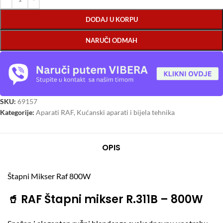
DODAJ U KORPU
NARUČI ODMAH
SKU:
69157
Kategorije:
Aparati RAF
,
Kućanski aparati i bijela tehnika
OPIS
Štapni Mikser Raf 800W
🥤
RAF Štapni mikser R.311B – 800W