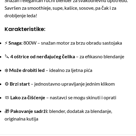
Snažan i elegantan ručni blender za svakodnevnu upotrebu.
Savršen za smoothieje, supe, kašice, sosove, pa čak i za
drobljenje leda!
Karakteristike:
⚡
Snaga:
800W – snažan motor za brzu obradu sastojaka
🔪
4 oštrice od nerđajućeg čelika
– za efikasno blendanje
❄️
Može drobiti led
– idealno za ljetna pića
⚙️
Brzi start
– jednostavno upravljanje jednim klikom
🧼
Lako za čišćenje
– nastavci se mogu skinuti i oprati
🎁
Pakovanje sadrži:
blender, dodatak za blendanje,
originalna kutija