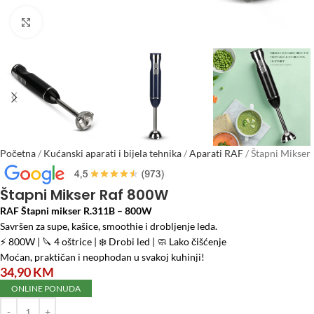
Click to enlarge
Početna
/
Kućanski aparati i bijela tehnika
/
Aparati RAF
/
Štapni Mikser
Raf 800W
Štapni Mikser Raf 800W
RAF Štapni mikser R.311B – 800W
Savršen za supe, kašice, smoothie i drobljenje leda.
⚡ 800W | 🔪 4 oštrice | ❄️ Drobi led | 🧼 Lako čišćenje
Moćan, praktičan i neophodan u svakoj kuhinji!
34,90
KM
ONLINE PONUDA