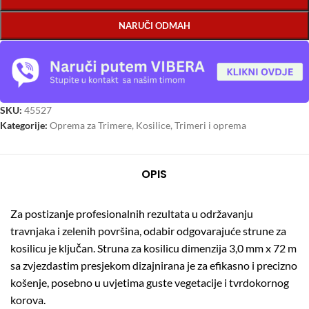
NARUČI ODMAH
SKU:
45527
Kategorije:
Oprema za Trimere
,
Kosilice
,
Trimeri i oprema
OPIS
Za postizanje profesionalnih rezultata u održavanju
travnjaka i zelenih površina, odabir odgovarajuće strune za
kosilicu je ključan.
Struna za kosilicu dimenzija 3,0 mm x 72 m
sa zvjezdastim presjekom dizajnirana je za efikasno i precizno
košenje, posebno u uvjetima guste vegetacije i tvrdokornog
korova.