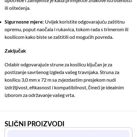
upotrebe i zamijenite je kada primijetite znakove istrošenosti
ili oštećenja.
Sigurnosne mjere
:
Uvijek koristite odgovarajuću zaštitnu
opremu, poput naočala i rukavica, tokom rada s trimerom ili
kosilicom kako biste se zaštitili od mogućih povreda.
Zaključak
Odabir odgovarajuće strune za kosilicu ključan je za
postizanje savršenog izgleda vašeg travnjaka.
Struna za
kosilicu 3,0 mm x 72 m sa zvjezdastim presjekom nudi
izdržljivost, efikasnost i kompatibilnost, čineći je idealnim
izborom za održavanje vašeg vrta.
SLIČNI PROIZVODI