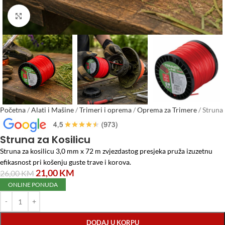
Click to enlarge
Početna
/
Alati i Mašine
/
Trimeri i oprema
/
Oprema za Trimere
/
Struna
za Kosilicu
Struna za Kosilicu
Struna za kosilicu 3,0 mm x 72 m zvjezdastog presjeka pruža izuzetnu
efikasnost pri košenju guste trave i korova.
21,00
KM
26,00
KM
ONLINE PONUDA
DODAJ U KORPU