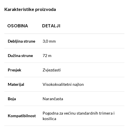
Karakteristike proizvoda
OSOBINA
DETALJI
Debljina strune
3,0 mm
Dužina strune
72 m
Presjek
Zvjezdasti
Materijal
Visokokvalitetni najlon
Boja
Narančasta
Pogodna za većinu standardnih trimera i
Kompatibilnost
kosilica