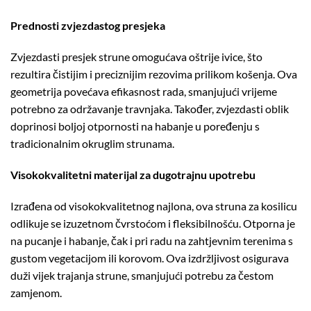
Prednosti zvjezdastog presjeka
Zvjezdasti presjek strune omogućava oštrije ivice, što
rezultira čistijim i preciznijim rezovima prilikom košenja.
Ova
geometrija povećava efikasnost rada, smanjujući vrijeme
potrebno za održavanje travnjaka.
Također, zvjezdasti oblik
doprinosi boljoj otpornosti na habanje u poređenju s
tradicionalnim okruglim strunama.
Visokokvalitetni materijal za dugotrajnu upotrebu
Izrađena od visokokvalitetnog najlona, ova struna za kosilicu
odlikuje se izuzetnom čvrstoćom i fleksibilnošću.
Otporna je
na pucanje i habanje, čak i pri radu na zahtjevnim terenima s
gustom vegetacijom ili korovom.
Ova izdržljivost osigurava
duži vijek trajanja strune, smanjujući potrebu za čestom
zamjenom.