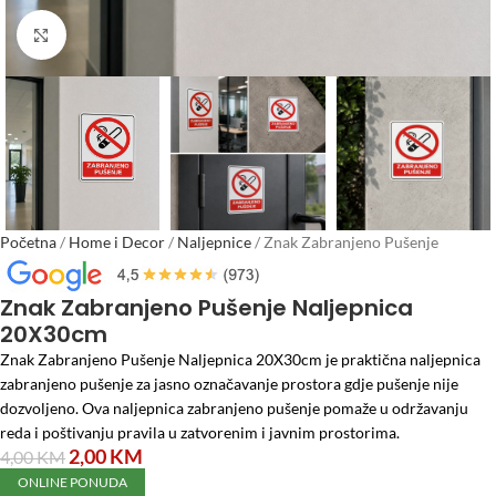
Click to enlarge
Početna
/
Home i Decor
/
Naljepnice
/
Znak Zabranjeno Pušenje
Naljepnica 20X30cm
Znak Zabranjeno Pušenje Naljepnica
20X30cm
Znak Zabranjeno Pušenje Naljepnica 20X30cm je praktična naljepnica
zabranjeno pušenje za jasno označavanje prostora gdje pušenje nije
dozvoljeno. Ova naljepnica zabranjeno pušenje pomaže u održavanju
reda i poštivanju pravila u zatvorenim i javnim prostorima.
2,00
KM
4,00
KM
ONLINE PONUDA