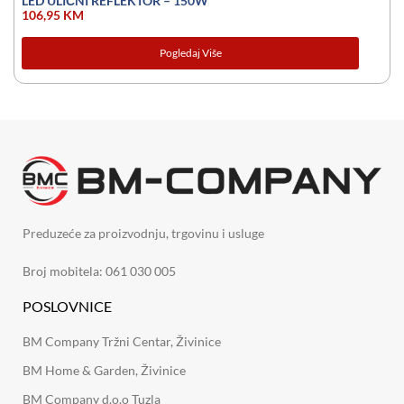
LED ULIČNI REFLEKTOR – 150W
106,95
KM
Pogledaj Više
Preduzeće za proizvodnju, trgovinu i usluge
Broj mobitela: 061 030 005
POSLOVNICE
BM Company Tržni Centar, Živinice
BM Home & Garden, Živinice
BM Company d.o.o Tuzla