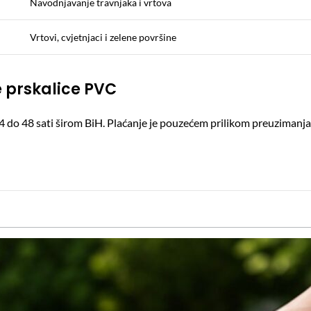
Navodnjavanje travnjaka i vrtova
Vrtovi, cvjetnjaci i zelene površine
 prskalice PVC
4 do 48 sati širom BiH. Plaćanje je pouzećem prilikom preuzimanj