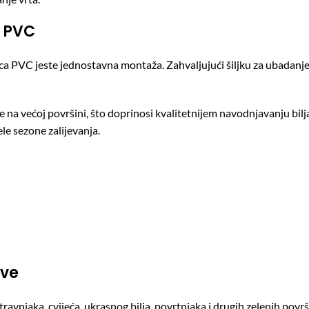
e PVC
 PVC jeste jednostavna montaža. Zahvaljujući šiljku za ubadanje u
na većoj površini, što doprinosi kvalitetnijem navodnjavanju bi
ele sezone zalijevanja.
ove
travnjaka, cvijeća, ukrasnog bilja, povrtnjaka i drugih zelenih po