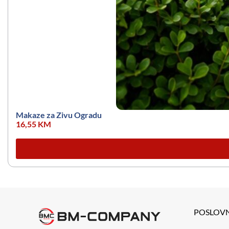
Makaze za Zivu Ogradu
16,55
KM
POSLOV