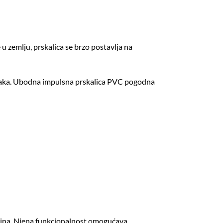
 zemlju, prskalica se brzo postavlja na
ljaka. Ubodna impulsna prskalica PVC pogodna
vršina. Njena funkcionalnost omogućava