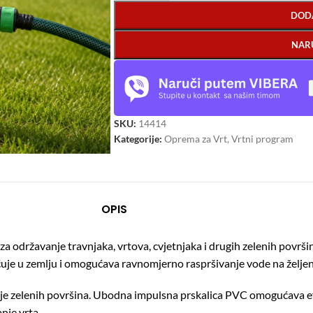
DOD
NAR
SKU:
14414
Kategorije:
Oprema za Vrt
,
Vrtni program
OPIS
a održavanje travnjaka, vrtova, cvjetnjaka i drugih zelenih površ
ćuje u zemlju i omogućava ravnomjerno raspršivanje vode na želj
anje zelenih površina. Ubodna impulsna prskalica PVC omogućava e
nje vrta.