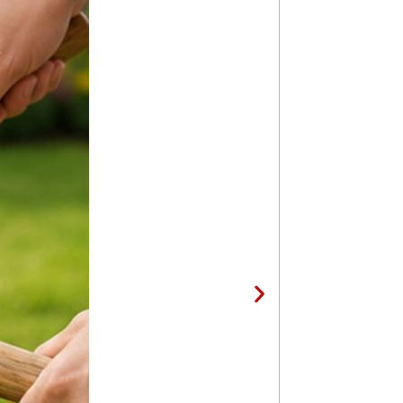
Stolica Na Raskl
17,20
KM
15,50