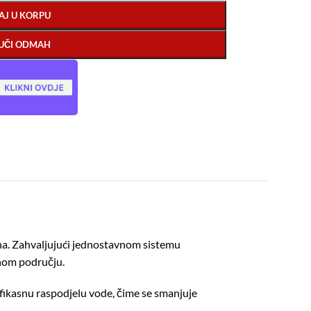
AJ U KORPU
UČI ODMAH
ina. Zahvaljujući jednostavnom sistemu
enom području.
fikasnu raspodjelu vode, čime se smanjuje