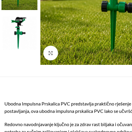
Click to enlarge
Ubodna Impulsna Prskalica PVC predstavlja praktično rješenje z
postavljanja, ova ubodna impulsna prskalica PVC lako se učvrš
Redovno navodnjavanje ključno je za zdrav rast biljaka i očuv
potreba za ručnim zalijevanjem i olakšava svakodnevno održava