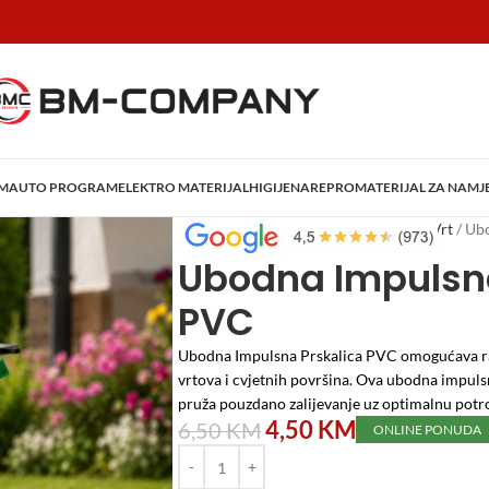
AM
AUTO PROGRAM
ELEKTRO MATERIJAL
HIGIJENA
REPROMATERIJAL ZA NAMJ
Početna
/
Vrtni program
/
Oprema za Vrt
/
Ubo
Ubodna Impulsna
PVC
Ubodna Impulsna Prskalica PVC omogućava ra
vrtova i cvjetnih površina. Ova ubodna impuls
pruža pouzdano zalijevanje uz optimalnu potr
4,50
KM
6,50
KM
ONLINE PONUDA