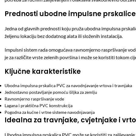
Prednosti ubodne impulsne prskalic
Jedna od glavnih prednosti koju pruža ubodna impulsna prskalica
željenu lokaciju bez dodatnog alata ili složenih instalacija.
Impulsni sistem rada omogućava ravnomjerno raspršivanje vode 
je za različite vrste zelenih površina i može se koristiti tokom cij
Ključne karakteristike
Ubodna impulsna prskalica PVC za navodnjavanje vrtova i travnjaka
Jednostavno postavljanje pomoću šiljka za zemlju
Ravnomjerno raspršivanje vode
Lagana i praktična PVC konstrukcija
Pogodna za kućne i vrtne sisteme navodnjavanja
Idealna za travnjake, cvjetnjake i vrt
Ubodna impulsna prskalica PVC može se koristiti za zalijevanje 