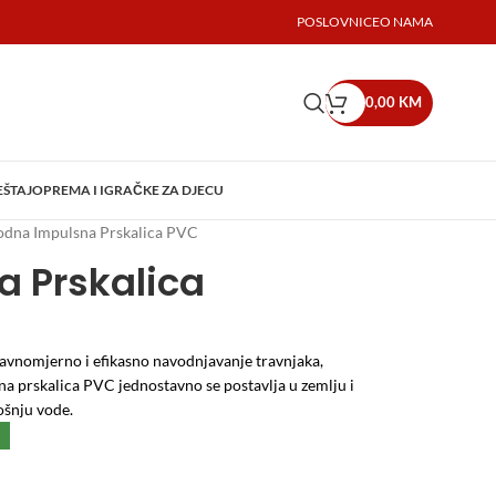
POSLOVNICE
O NAMA
0,00
KM
EŠTAJ
OPREMA I IGRAČKE ZA DJECU
dna Impulsna Prskalica PVC
 Prskalica
vnomjerno i efikasno navodnjavanje travnjaka,
na prskalica PVC jednostavno se postavlja u zemlju i
ošnju vode.