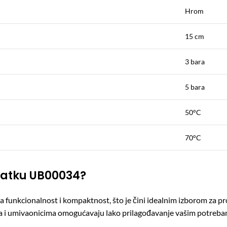
Hrom
15 cm
3 bara
5 bara
50°C
70°C
ratku UB00034?
funkcionalnost i kompaktnost, što je čini idealnim izborom za pr
ama i umivaonicima omogućavaju lako prilagođavanje vašim potreba