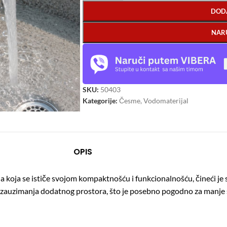
DOD
NAR
SKU:
50403
Kategorije:
Česme
,
Vodomaterijal
OPIS
 koja se ističe svojom kompaktnošću i funkcionalnošću, čineći je
 zauzimanja dodatnog prostora, što je posebno pogodno za manje 