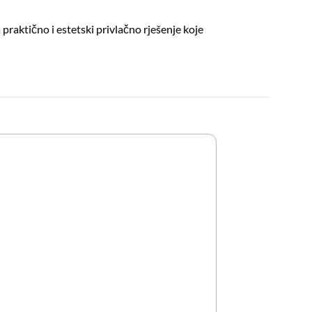
praktično i estetski privlačno rješenje koje
Slavina Usadna A
40,00
KM
30,00