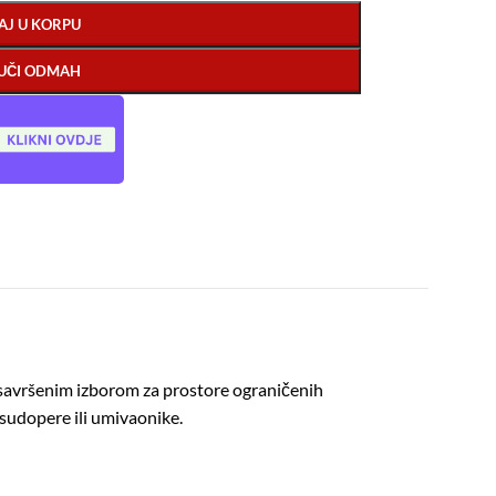
AJ U KORPU
UČI ODMAH
 savršenim izborom za prostore ograničenih
sudopere ili umivaonike.