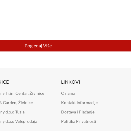
Pogledaj Više
NICE
LINKOVI
 Tržni Centar, Živinice
O nama
 Garden, Živinice
Kontakt Informacije
y d.o.o Tuzla
Dostava i Plaćanje
y d.o.o Veleprodaja
Politika Privatnosti