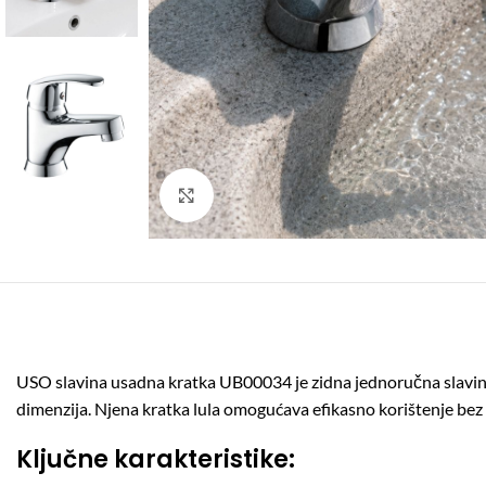
Click to enlarge
USO slavina usadna kratka UB00034 je zidna jednoručna slavina
dimenzija.
Njena kratka lula omogućava efikasno korištenje bez
Ključne karakteristike: