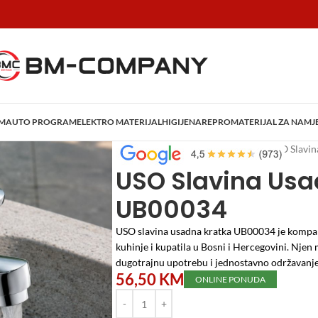
AM
AUTO PROGRAM
ELEKTRO MATERIJAL
HIGIJENA
REPROMATERIJAL ZA NAMJ
Početna
/
Vodomaterijal
/
Česme
/
USO Slavin
USO Slavina Usa
UB00034
USO slavina usadna kratka UB00034 je kompakt
kuhinje i kupatila u Bosni i Hercegovini.
Njen m
dugotrajnu upotrebu i jednostavno održavanje
56,50
KM
ONLINE PONUDA