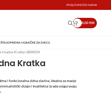
POSLOVNICE
O NAMA
0,00
KM
EŠTAJ
OPREMA I IGRAČKE ZA DJECU
a Usadna Kratka UB00034
dna Kratka
na i funkcionalna zidna slavina, idealna za manje
inimalistički dizajn i kvalitetna izrada osiguravaju
.