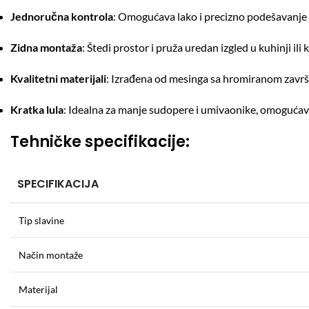
Jednoručna kontrola
:
Omogućava lako i precizno podešavanje 
Zidna montaža
:
Štedi prostor i pruža uredan izgled u kuhinji ili 
Kvalitetni materijali
:
Izrađena od mesinga sa hromiranom završ
Kratka lula
:
Idealna za manje sudopere i umivaonike, omogućava
Tehničke specifikacije:
SPECIFIKACIJA
Tip slavine
Način montaže
Materijal