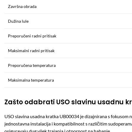
Završna obrada
Dužina lule
Preporučeni radni pritisak
Maksimalni radni pritisak
Preporučena temperatura
Maksimalna temperatura
Zašto odabrati USO slavinu usadnu k
USO slavina usadna kratka UB00034 je dizajnirana s fokusom na 
jednostavna instalacija i kompatibilnost s različitim sudoper
osiguravaju dug vijek trajanja i otpornost na habanje.