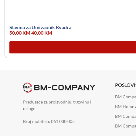
Slavina za Umivaonik Kvadra
50,00
KM
40,00
KM
POSLOV
BM Company
Preduzeće za proizvodnju, trgovinu i
BM Home &
usluge
BM Compan
Broj mobitela: 061 030 005
BM Compan