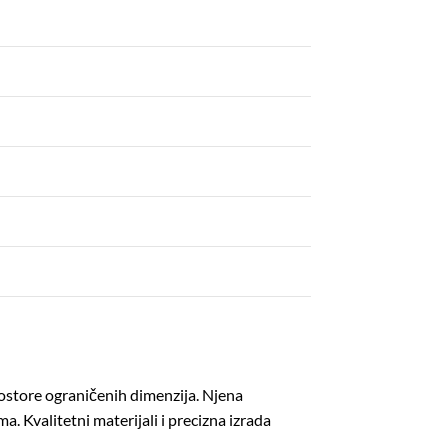
ostore ograničenih dimenzija.
Njena
ma.
Kvalitetni materijali i precizna izrada