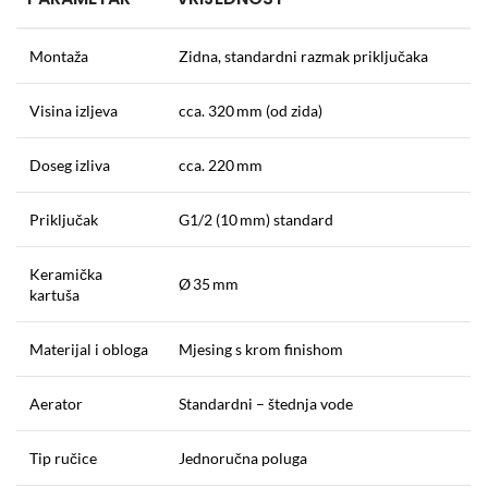
Montaža
Zidna, standardni razmak priključaka
Visina izljeva
cca. 320 mm (od zida)
Doseg izliva
cca. 220 mm
Priključak
G1/2 (10 mm) standard
Keramička
Ø 35 mm
kartuša
Materijal i obloga
Mjesing s krom finishom
Aerator
Standardni – štednja vode
Tip ručice
Jednoručna poluga