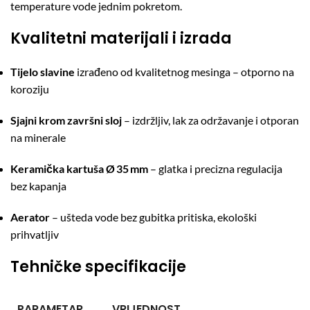
temperature vode jednim pokretom.
Kvalitetni materijali i izrada
Tijelo slavine
izrađeno od kvalitetnog mesinga – otporno na
koroziju
Sjajni krom završni sloj
– izdržljiv, lak za održavanje i otporan
na minerale
Keramička kartuša Ø 35 mm
– glatka i precizna regulacija
bez kapanja
Aerator
– ušteda vode bez gubitka pritiska, ekološki
prihvatljiv
Tehničke specifikacije
PARAMETAR
VRIJEDNOST