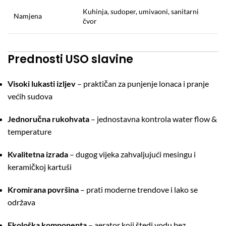
Kuhinja, sudoper, umivaoni, sanitarni
Namjena
čvor
Prednosti USO slavine
Visoki lukasti izljev
– praktičan za punjenje lonaca i pranje
većih sudova
Jednoručna rukohvata
– jednostavna kontrola water flow &
temperature
Kvalitetna izrada
– dugog vijeka zahvaljujući mesingu i
keramičkoj kartuši
Kromirana površina
– prati moderne trendove i lako se
održava
Ekološka komponenta
– aerator koji štedi vodu bez