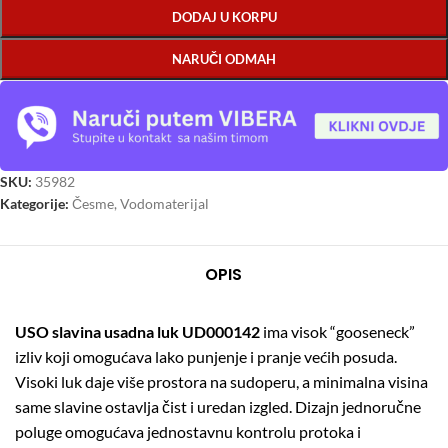
DODAJ U KORPU
NARUČI ODMAH
SKU:
35982
Kategorije:
Česme
,
Vodomaterijal
OPIS
USO slavina usadna luk UD000142
ima visok “gooseneck”
izliv koji omogućava lako punjenje i pranje većih posuda.
Visoki luk daje više prostora na sudoperu, a minimalna visina
same slavine ostavlja čist i uredan izgled. Dizajn jednoručne
poluge omogućava jednostavnu kontrolu protoka i