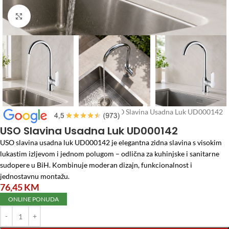
Click to enlarge
Početna
/
Vodomaterijal
/
Česme
/
USO Slavina Usadna Luk UD000142
USO Slavina Usadna Luk UD000142
USO slavina usadna luk UD000142 je elegantna zidna slavina s visokim
lukastim izljevom i jednom polugom – odlična za kuhinjske i sanitarne
sudopere u BiH. Kombinuje moderan dizajn, funkcionalnost i
jednostavnu montažu.
76,45
KM
ONLINE PONUDA