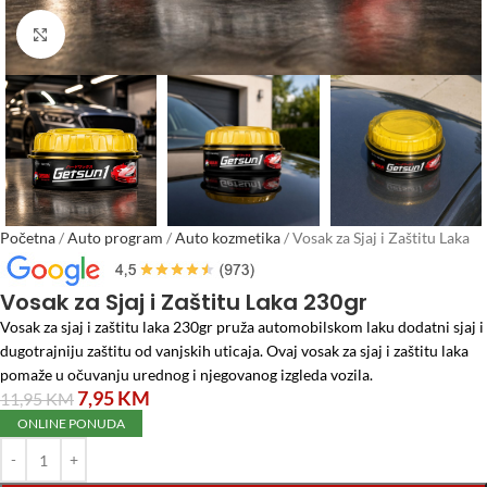
Click to enlarge
Početna
/
Auto program
/
Auto kozmetika
/
Vosak za Sjaj i Zaštitu Laka
230gr
Vosak za Sjaj i Zaštitu Laka 230gr
Vosak za sjaj i zaštitu laka 230gr pruža automobilskom laku dodatni sjaj i
dugotrajniju zaštitu od vanjskih uticaja. Ovaj vosak za sjaj i zaštitu laka
pomaže u očuvanju urednog i njegovanog izgleda vozila.
7,95
KM
11,95
KM
ONLINE PONUDA