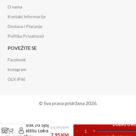
O nama
Kontakt Informacije
Dostava i Plaćanje
Politika Privatnosti
POVEŽITE SE
Facebook
Instagram
OLX (Pik)
© Sva prava pridržana 2026.
Vosak za Sjaj
DODAJ U K
11,95
KM
i Zaštitu Laka
7,95
KM