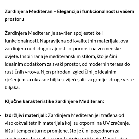
Žardinjera Mediteran – Elegancija i funkcionalnost u vašem
prostoru
Žardinjera Mediteran je savršen spoj estetike i
funkcionalnosti. Napravljena od kvalitetnih materijala, ova
žardinjera nudi dugotrajnost i otpornost na vremenske
uvjete. Inspirirana je mediteranskim stilom, što je čini
idealnim dodatkom za svaki prostor, od modernih terasa do
rustičnih vrtova. Njen prirodan izgled čini je idealnim
rješenjem za ukrasne biljke, cvijeće, ali i za grmlje i druge vrste
biljaka.
Ključne karakteristike žardinjere Mediteran:
Izdržljivi materijali:
Žardinjera Mediteran je izrađena od
visokokvalitetnih materijala koji su otporni na UV zračenje,
kišu i temperaturne promjene, što je čini pogodnom za
spoljne prostore, ali i za unutrašnje korištenje. Dugotrajan