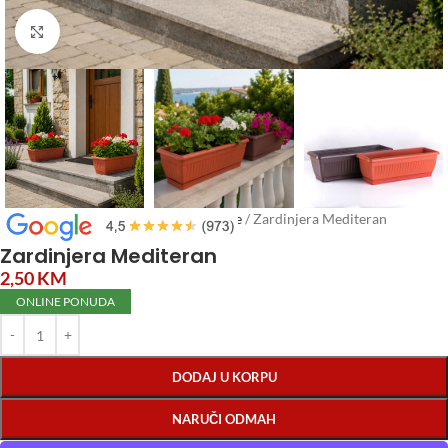
Click to enlarge
Početna
/
Vrtni program
/
Vrtne Saksije
/
Zardinjera Mediteran
Zardinjera Mediteran
2,50
KM
ONLINE PONUDA
DODAJ U KORPU
NARUČI ODMAH