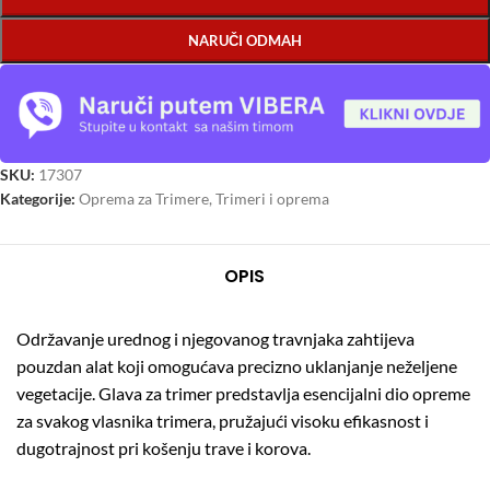
NARUČI ODMAH
SKU:
17307
Kategorije:
Oprema za Trimere
,
Trimeri i oprema
OPIS
Održavanje urednog i njegovanog travnjaka zahtijeva
pouzdan alat koji omogućava precizno uklanjanje neželjene
vegetacije.
Glava za trimer predstavlja esencijalni dio opreme
za svakog vlasnika trimera, pružajući visoku efikasnost i
dugotrajnost pri košenju trave i korova.