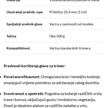
Unutrašnji prečnik rupe
Približno 25,4 mm (1 inč)
Spoljašnji prečnik glave
Varira u zavisnosti od modela
Težina
Oko 500 g
Kompatibilnost
Većina standardnih trimera
Prednosti korištenja glave za trimer:
Povećana efikasnost:
Omogućava brzo i temeljito košenje,
smanjujući vrijeme potrebno za održavanje vašeg dvorišta.
Svestranost u upotrebi:
Pogodna za košenje različitih vrsta
trave i korova, uključujući gustu i tvrdokornu vegetaciju,
čineći je idealnim alatom za različite zadatke u vrtu.