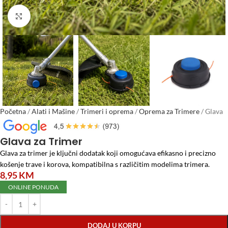
Click to enlarge
Početna
/
Alati i Mašine
/
Trimeri i oprema
/
Oprema za Trimere
/
Glava
za Trimer
Glava za Trimer
Glava za trimer je ključni dodatak koji omogućava efikasno i precizno
košenje trave i korova, kompatibilna s različitim modelima trimera.
8,95
KM
ONLINE PONUDA
DODAJ U KORPU