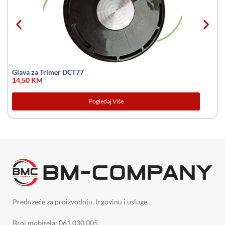
Glava za Trimer DCT77
14,50
KM
Pogledaj Više
Preduzeće za proizvodnju, trgovinu i usluge
Broj mobitela: 061 030 005