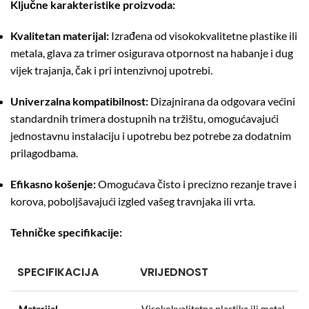
Ključne karakteristike proizvoda:
Kvalitetan materijal:
Izrađena od visokokvalitetne plastike ili
metala, glava za trimer osigurava otpornost na habanje i dug
vijek trajanja, čak i pri intenzivnoj upotrebi.
Univerzalna kompatibilnost:
Dizajnirana da odgovara većini
standardnih trimera dostupnih na tržištu, omogućavajući
jednostavnu instalaciju i upotrebu bez potrebe za dodatnim
prilagodbama.
Efikasno košenje:
Omogućava čisto i precizno rezanje trave i
korova, poboljšavajući izgled vašeg travnjaka ili vrta.
Tehničke specifikacije:
SPECIFIKACIJA
VRIJEDNOST
Materijal
Visokokvalitetna plastika ili metal