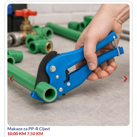
Makaze za PP-R Cijevi
10,00
KM
7,50
KM