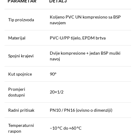
PARAMETAR
DETALJ
Koljeno PVC UN kompresiono sa BSP
Tip proizvoda
navojem
Materijal
PVC-U/PP tijelo, EPDM brtva
Dvije kompresione + jedan BSP muški
Spojni krajevi
navoj
Kut spojnice
90°
Promjeri
20×1/2
dostupni
Radni pritisak
PN10 / PN16 (ovisno o dimenziji)
Temperaturni
–10 °C do +60 °C
raspon