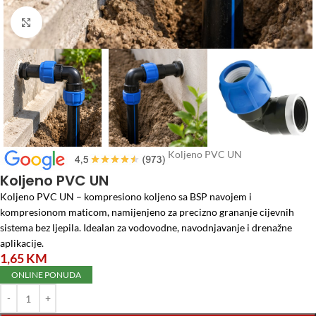
Click to enlarge
Početna
/
Vodomaterijal
/
PVC cijevi
/
Koljeno PVC UN
Koljeno PVC UN
Koljeno PVC UN – kompresiono koljeno sa BSP navojem i
kompresionom maticom, namijenjeno za precizno grananje cijevnih
sistema bez ljepila. Idealan za vodovodne, navodnjavanje i drenažne
aplikacije.
1,65
KM
ONLINE PONUDA