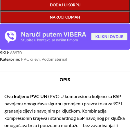
DODAJ U KORPU
NARUČI ODMAH
SKU:
68970
Kategorije:
PVC cijevi
,
Vodomaterijal
OPIS
Ovo
koljeno PVC UN
(PVC-U kompresiono koljeno sa BSP
navojem) omogućava sigurnu promjenu pravca toka za 90° i
grananje cijevi s navojnim priključkom. Kombinacija
kompresionih krajeva i standardnog BSP navojnog priključka
omogućava brzu i pouzdanu montažu – bez zavarivanja ili