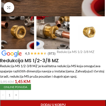
Click to enlarge
Početna
/
Vodomaterijal
/
PVC fitinzi
/
Redukcija MS 1/2-3/8 MZ
Redukcija MS 1/2-3/8 MZ
Redukcija MS 1/2-3/8 MZ je kvalitetna redukcija MS koja omogućava
spajanje različitih dimenzija navoja u instalacijama. Zahvaljujući čvrstoj
izradi, redukcija MS pruža pouzdan i dugotrajan spoj.
1,45
KM
1,95
KM
ONLINE PONUDA
DODAJ U KORPU