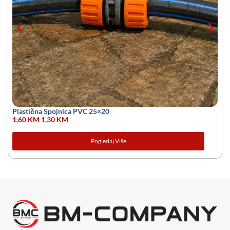
Plastična Spojnica PVC 25×20
1,60
KM
1,30
KM
Pogledaj Više