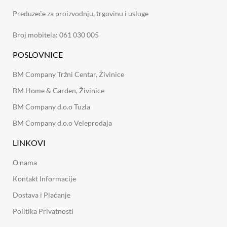
Preduzeće za proizvodnju, trgovinu i usluge
Broj mobitela: 061 030 005
POSLOVNICE
BM Company Tržni Centar, Živinice
BM Home & Garden, Živinice
BM Company d.o.o Tuzla
BM Company d.o.o Veleprodaja
LINKOVI
O nama
Kontakt Informacije
Dostava i Plaćanje
Politika Privatnosti