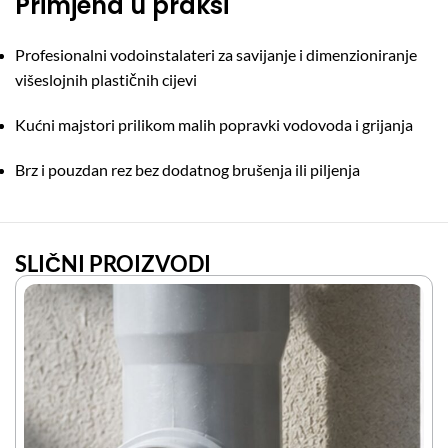
Primjena u praksi
Profesionalni vodoinstalateri za savijanje i dimenzioniranje
višeslojnih plastičnih cijevi
Kućni majstori prilikom malih popravki vodovoda i grijanja
Brz i pouzdan rez bez dodatnog brušenja ili piljenja
SLIČNI PROIZVODI