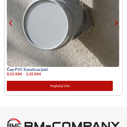
Čep PVC Kanalizacijski
0,55
KM
–
1,35
KM
Pogledaj Više