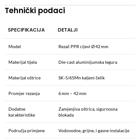
Tehnički podaci
SPECIFIKACIJA
DETALJI
Model
Rezač PPR cijevi Ø 42 mm
Materijal tijela
Die-cast aluminijumska legura
Materijal oštrice
SK‑5/65Mn kaljeni čelik
Promjer rezanja
6 mm – 42 mm
Dodatne
Zamjenjiva oštrica, sigurnosna
karakteristike
blokada
Područja primjene
Vodovodne, grijne, i gasne instalacije