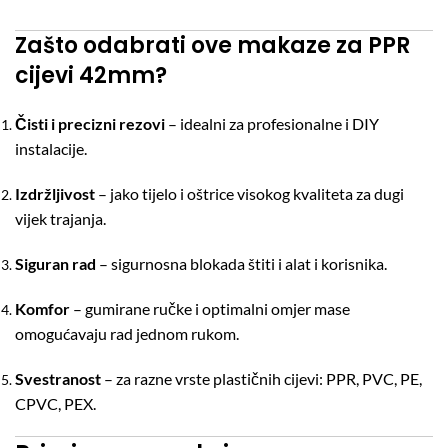
Zašto odabrati ove
makaze za PPR
cijevi 42mm
?
Čisti i precizni rezovi
– idealni za profesionalne i DIY
instalacije.
Izdržljivost
– jako tijelo i oštrice visokog kvaliteta za dugi
vijek trajanja.
Siguran rad
– sigurnosna blokada štiti i alat i korisnika.
Komfor
– gumirane ručke i optimalni omjer mase
omogućavaju rad jednom rukom.
Svestranost
– za razne vrste plastičnih cijevi: PPR, PVC, PE,
CPVC, PEX.