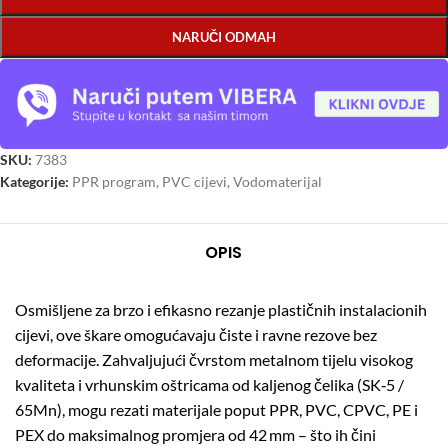
NARUČI ODMAH
SKU:
7383
Kategorije:
PPR program
,
PVC cijevi
,
Vodomaterijal
OPIS
Osmišljene za brzo i efikasno rezanje plastičnih instalacionih
cijevi, ove škare omogućavaju čiste i ravne rezove bez
deformacije. Zahvaljujući čvrstom metalnom tijelu visokog
kvaliteta i vrhunskim oštricama od kaljenog čelika (SK‑5 /
65Mn), mogu rezati materijale poput PPR, PVC, CPVC, PE i
PEX do maksimalnog promjera od 42 mm – što ih čini