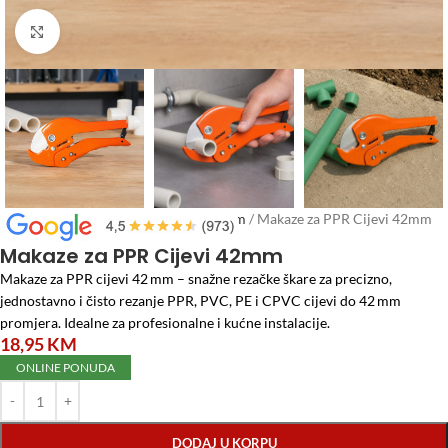
Click to enlarge
Početna
/
Vodomaterijal
/
PPR program
/
Makaze za PPR Cijevi 42mm
Makaze za PPR Cijevi 42mm
Makaze za PPR cijevi 42 mm – snažne rezačke škare za precizno,
jednostavno i čisto rezanje PPR, PVC, PE i CPVC cijevi do 42 mm
promjera. Idealne za profesionalne i kućne instalacije.
18,95
KM
ONLINE PONUDA
DODAJ U KORPU