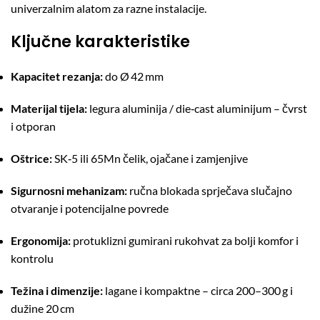
univerzalnim alatom za razne instalacije.
Ključne karakteristike
Kapacitet rezanja:
do Ø 42 mm
Materijal tijela:
legura aluminija / die‑cast aluminijum – čvrst
i otporan
Oštrice:
SK‑5 ili 65Mn čelik, ojačane i zamjenjive
Sigurnosni mehanizam:
ručna blokada sprječava slučajno
otvaranje i potencijalne povrede
Ergonomija:
protuklizni gumirani rukohvat za bolji komfor i
kontrolu
Težina i dimenzije:
lagane i kompaktne – circa 200–300 g i
dužine 20 cm