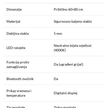
Dimenzije
Približno 60×80 cm
Materijal
Sigurnosno kaljeno staklo
Debljina stakla
5 mm
Neutralno bijela svjetlost
LED rasvjeta
(4000K)
Funkcija protiv
Da (ugrađeni grijač)
zamagljivanja
Bluetooth zvučnik
Da
Prikaz vremena i
Digitalni displej
temperature
Tip montaže
Zidna montaža