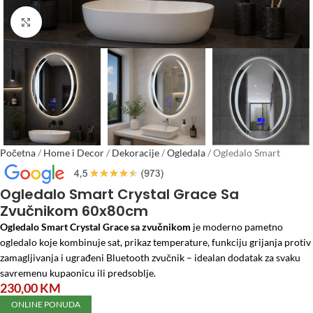
Click to enlarge
Početna
/
Home i Decor
/
Dekoracije
/
Ogledala
/
Ogledalo Smart
Crystal Grace Sa Zvučnikom 60x80cm
Ogledalo Smart Crystal Grace Sa
Zvučnikom 60x80cm
Ogledalo Smart Crystal Grace sa zvučnikom
je moderno pametno
ogledalo koje kombinuje sat, prikaz temperature, funkciju grijanja protiv
zamagljivanja i ugrađeni Bluetooth zvučnik – idealan dodatak za svaku
savremenu kupaonicu ili predsoblje.
230,00
KM
ONLINE PONUDA