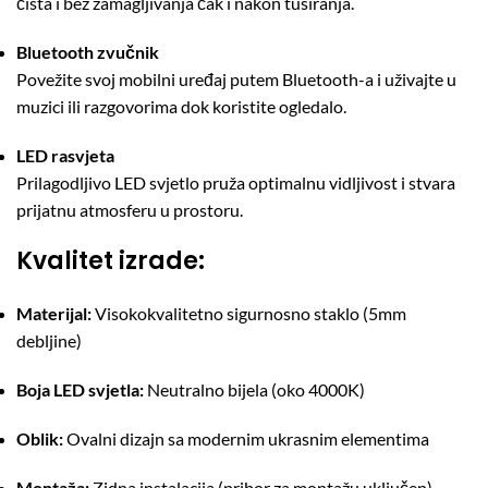
čista i bez zamagljivanja čak i nakon tuširanja.
Bluetooth zvučnik
Povežite svoj mobilni uređaj putem Bluetooth-a i uživajte u
muzici ili razgovorima dok koristite ogledalo.
LED rasvjeta
Prilagodljivo LED svjetlo pruža optimalnu vidljivost i stvara
prijatnu atmosferu u prostoru.
Kvalitet izrade:
Materijal:
Visokokvalitetno sigurnosno staklo (5mm
debljine)
Boja LED svjetla:
Neutralno bijela (oko 4000K)
Oblik:
Ovalni dizajn sa modernim ukrasnim elementima
Montaža:
Zidna instalacija (pribor za montažu uključen)