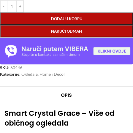
DODAJ U KORPU
NARUČI ODMAH
SKU:
60446
Kategorije:
Ogledala
,
Home i Decor
OPIS
Smart Crystal Grace – Više od
običnog ogledala