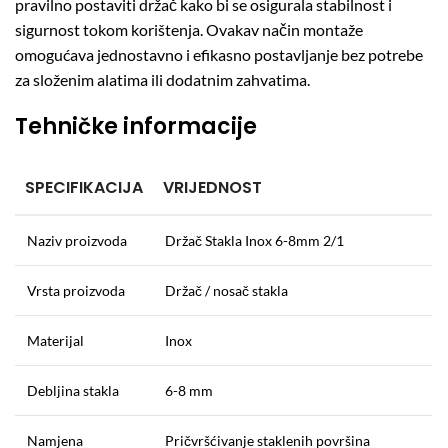
pravilno postaviti držač kako bi se osigurala stabilnost i
sigurnost tokom korištenja. Ovakav način montaže
omogućava jednostavno i efikasno postavljanje bez potrebe
za složenim alatima ili dodatnim zahvatima.
Tehničke informacije
SPECIFIKACIJA
VRIJEDNOST
Naziv proizvoda
Držač Stakla Inox 6-8mm 2/1
Vrsta proizvoda
Držač / nosač stakla
Materijal
Inox
Debljina stakla
6-8 mm
Namjena
Pričvršćivanje staklenih površina