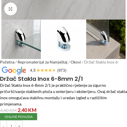
Click to enlarge
Početna
/
Repromaterijal za Namještaj
/
Okovi
/
Držač Stakla Inox 6-
8mm 2/1
Držač Stakla Inox 6-8mm 2/1
Držač Stakla Inox 6-8mm 2/1 je praktično rješenje za sigurno
pričvršćivanje staklenih ploča u enterijeru i eksterijeru. Ovaj držač stakla
inox omogućava stabilnu montažu i uredan izgled u različitim
primjenama.
2,40
KM
4,40
KM
ONLINE PONUDA