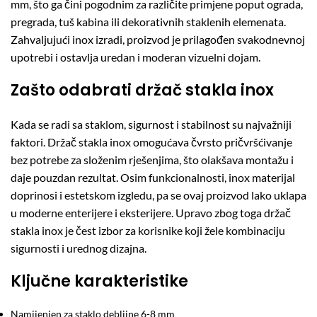
mm, što ga čini pogodnim za različite primjene poput ograda,
pregrada, tuš kabina ili dekorativnih staklenih elemenata.
Zahvaljujući inox izradi, proizvod je prilagođen svakodnevnoj
upotrebi i ostavlja uredan i moderan vizuelni dojam.
Zašto odabrati držač stakla inox
Kada se radi sa staklom, sigurnost i stabilnost su najvažniji
faktori. Držač stakla inox omogućava čvrsto pričvršćivanje
bez potrebe za složenim rješenjima, što olakšava montažu i
daje pouzdan rezultat. Osim funkcionalnosti, inox materijal
doprinosi i estetskom izgledu, pa se ovaj proizvod lako uklapa
u moderne enterijere i eksterijere. Upravo zbog toga držač
stakla inox je čest izbor za korisnike koji žele kombinaciju
sigurnosti i urednog dizajna.
Ključne karakteristike
Namijenjen za staklo debljine 6-8 mm