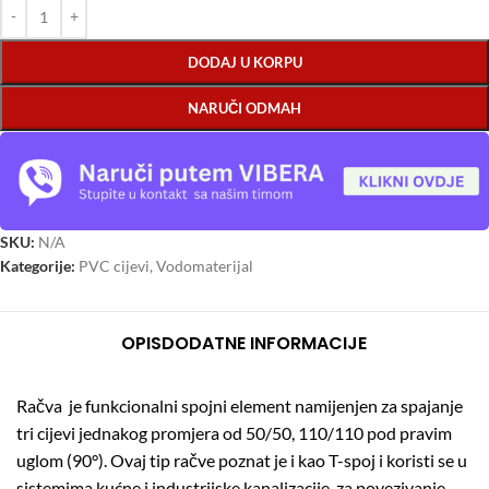
DODAJ U KORPU
NARUČI ODMAH
SKU:
N/A
Kategorije:
PVC cijevi
,
Vodomaterijal
OPIS
DODATNE INFORMACIJE
Račva je funkcionalni spojni element namijenjen za spajanje
tri cijevi jednakog promjera od 50/50, 110/110 pod pravim
uglom (90°). Ovaj tip račve poznat je i kao T-spoj i koristi se u
sistemima kućne i industrijske kanalizacije, za povezivanje