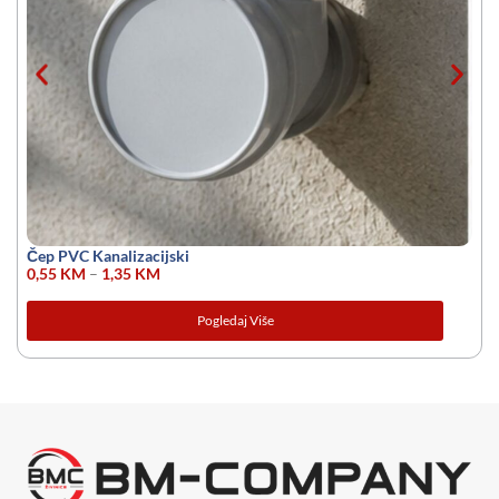
Čep PVC Kanalizacijski
0,55
KM
–
1,35
KM
Pogledaj Više