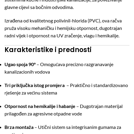
glavne cijevi sa bočnim odvodima.
Izrađena od kvalitetnog polivinil-hlorida (PVC), ova račva
pruža visoku mehaničku i hemijsku otpornost, dugotrajan
radni vijek i otpornost na UV zračenje, vlagu i hemikalije.
Karakteristike i prednosti
Ugao spoja 90°
– Omogućava precizno razgranavanje
kanalizacionih vodova
Tri priključka istog promjera
– Praktično i standardizovano
rješenje za većinu sistema
Otpornost na hemikalije i habanje
– Dugotrajan materijal
prilagođen za agresivne otpadne vode
Brza montaža
– Utični sistem sa integrisanim gumama za