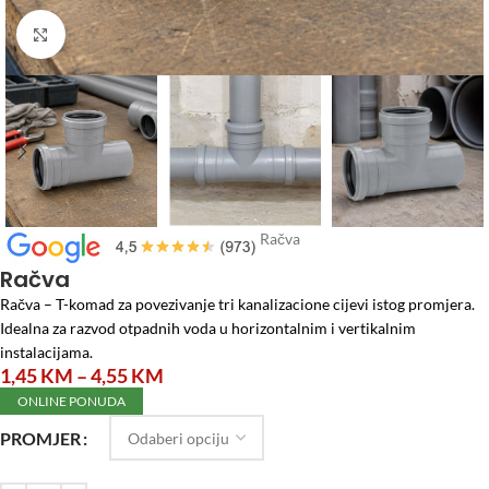
Click to enlarge
Početna
/
Vodomaterijal
/
PVC cijevi
/
Račva
Račva
Račva – T-komad za povezivanje tri kanalizacione cijevi istog promjera.
Idealna za razvod otpadnih voda u horizontalnim i vertikalnim
instalacijama.
1,45
KM
–
4,55
KM
ONLINE PONUDA
PROMJER