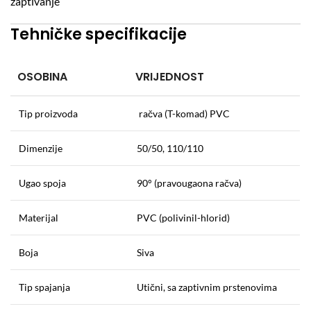
zaptivanje
Tehničke specifikacije
OSOBINA
VRIJEDNOST
Tip proizvoda
račva (T-komad) PVC
Dimenzije
50/50, 110/110
Ugao spoja
90° (pravougaona račva)
Materijal
PVC (polivinil-hlorid)
Boja
Siva
Tip spajanja
Utični, sa zaptivnim prstenovima