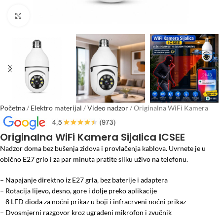
Click to enlarge
Početna
/
Elektro materijal
/
Video nadzor
/
Originalna WiFi Kamera
Sijalica ICSEE
Originalna WiFi Kamera Sijalica ICSEE
Nadzor doma bez bušenja zidova i provlačenja kablova. Uvrnete je u
obično E27 grlo i za par minuta pratite sliku uživo na telefonu.
– Napajanje direktno iz E27 grla, bez baterije i adaptera
– Rotacija lijevo, desno, gore i dolje preko aplikacije
– 8 LED dioda za noćni prikaz u boji i infracrveni noćni prikaz
– Dvosmjerni razgovor kroz ugrađeni mikrofon i zvučnik