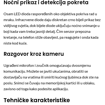
Noćni prikaz i detekcija pokreta
Osam LED dioda raspoređenih oko objektiva pokriva rad u
mraku. Infracrvene diode daju diskretan crno bijeli prikaz bez
vidljivog svjetla, dok bijele diode uključuju noćno snimanje u
boji kada vam treba jasniji detalj. Čim senzor prepozna
kretanje, na telefon stiže obavijest, pa reagujete i onda kada
niste kod kuće.
Razgovor kroz kameru
Ugrađeni mikrofon i zvučnik omogućavaju dvosmjernu
komunikaciju. Možete se javiti ukućanima, obratiti se
dostavljaču na vratima ili smiriti kućnog ljubimca dok ste na
poslu. Snimci se čuvaju na memorijskoj kartici ili u oblaku,
zavisno od toga kako podesite aplikaciju.
Tehničke karakteristike