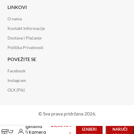
LINKOVI
O nama
Kontakt Informacije
Dostava i Plaćanje
Politika Privatnosti
POVEŽITE SE
Facebook
Instagram
OLX (Pik)
© Sva prava pridržana 2026.
26,50
KM
Originalna
IZABERI
NARUČI
WiFi Kamera
–