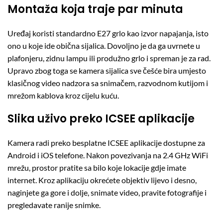
Montaža koja traje par minuta
Uređaj koristi standardno E27 grlo kao izvor napajanja, isto
ono u koje ide obična sijalica. Dovoljno je da ga uvrnete u
plafonjeru, zidnu lampu ili produžno grlo i spreman je za rad.
Upravo zbog toga se kamera sijalica sve češće bira umjesto
klasičnog video nadzora sa snimačem, razvodnom kutijom i
mrežom kablova kroz cijelu kuću.
Slika uživo preko ICSEE aplikacije
Kamera radi preko besplatne ICSEE aplikacije dostupne za
Android i iOS telefone. Nakon povezivanja na 2.4 GHz WiFi
mrežu, prostor pratite sa bilo koje lokacije gdje imate
internet. Kroz aplikaciju okrećete objektiv lijevo i desno,
naginjete ga gore i dolje, snimate video, pravite fotografije i
pregledavate ranije snimke.