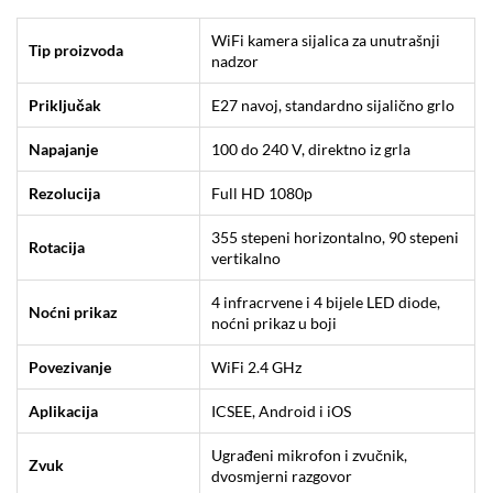
WiFi kamera sijalica za unutrašnji
Tip proizvoda
nadzor
Priključak
E27 navoj, standardno sijalično grlo
Napajanje
100 do 240 V, direktno iz grla
Rezolucija
Full HD 1080p
355 stepeni horizontalno, 90 stepeni
Rotacija
vertikalno
4 infracrvene i 4 bijele LED diode,
Noćni prikaz
noćni prikaz u boji
Povezivanje
WiFi 2.4 GHz
Aplikacija
ICSEE, Android i iOS
Ugrađeni mikrofon i zvučnik,
Zvuk
dvosmjerni razgovor