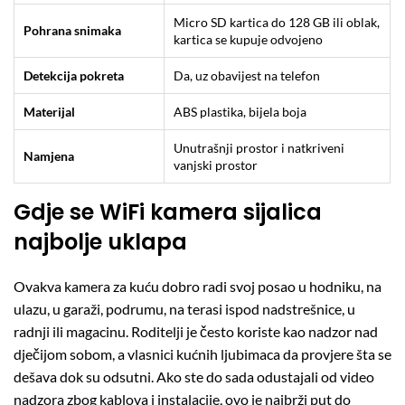
Micro SD kartica do 128 GB ili oblak,
Pohrana snimaka
kartica se kupuje odvojeno
Detekcija pokreta
Da, uz obavijest na telefon
Materijal
ABS plastika, bijela boja
Unutrašnji prostor i natkriveni
Namjena
vanjski prostor
Gdje se WiFi kamera sijalica
najbolje uklapa
Ovakva kamera za kuću dobro radi svoj posao u hodniku, na
ulazu, u garaži, podrumu, na terasi ispod nadstrešnice, u
radnji ili magacinu. Roditelji je često koriste kao nadzor nad
dječijom sobom, a vlasnici kućnih ljubimaca da provjere šta se
dešava dok su odsutni. Ako ste do sada odustajali od video
nadzora zbog kablova i instalacije, ovo je najbrži put do