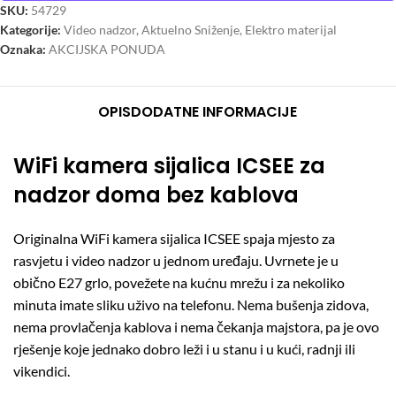
SKU:
54729
Kategorije:
Video nadzor
,
Aktuelno Sniženje
,
Elektro materijal
Oznaka:
AKCIJSKA PONUDA
OPIS
DODATNE INFORMACIJE
WiFi kamera sijalica ICSEE za
nadzor doma bez kablova
Originalna WiFi kamera sijalica ICSEE spaja mjesto za
rasvjetu i video nadzor u jednom uređaju. Uvrnete je u
obično E27 grlo, povežete na kućnu mrežu i za nekoliko
minuta imate sliku uživo na telefonu. Nema bušenja zidova,
nema provlačenja kablova i nema čekanja majstora, pa je ovo
rješenje koje jednako dobro leži i u stanu i u kući, radnji ili
vikendici.