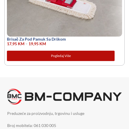
Brisač Za Pod Pamuk Sa Drškom
17,95
KM
–
19,95
KM
Pogledaj Više
Preduzeće za proizvodnju, trgovinu i usluge
Broj mobitela: 061 030 005