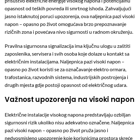
prisustvo električne energije visokog napona i potencijalnu
opasnost od teških povreda ili smrtnog ishoda. Zahvaljujući
jasno istaknutoj poruci upozorenja, ova naljepnica pazi visoki
napon – opasno po život omogućava brzo prepoznavanje
rizičnih zona i povećava nivo sigurnosti u radnom okruženju.
Pravilna sigurnosna signalizacija ima ključnu ulogu u zaštiti
zaposlenika, servisera i svih osoba koje dolaze u kontakt sa
električnim instalacijama. Naljepnica pazi visoki napon –
opasno po život koristi se za označavanje elektro ormara,
trafostanica, razvodnih sistema, industrijskih postrojenja i
drugih mjesta gdje postoji opasnost od električnog udara.
Važnost upozorenja na visoki napon
Električne instalacije visokog napona predstavljaju ozbiljan
sigurnosni rizik ukoliko nisu adekvatno označene. Naljepnica
pazi visoki napon – opasno po život pruža jasno i
nedvosmisleno upozorenje koje korisnicima prostora skreće