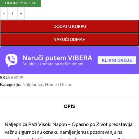
ONLINE PONUDA
DODAJ U KORPU
NARUČI ODMAH
SKU:
68039
Kategorije:
Naljepnice
,
Home i Decor
OPIS
Naljepnica Pazi Visoki Napon – Opasno po Život predstavlja
važnu sigurnosnu oznaku namijenjenu upozoravanju na