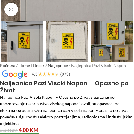
Click to enlarge
Početna
/
Home i Decor
/
Naljepnice
/
Naljepnica Pazi Visoki Napon –
Opasno po Život
Naljepnica Pazi Visoki Napon – Opasno po
Život
Naljepnica Pazi Visoki Napon – Opasno po Život služi za jasno
upozoravanje na prisustvo visokog napona i ozbiljnu opasnost od
električnog udara. Ova naljepnica pazi visoki napon – opasno po život
povećava sigurnost u elektro postrojenjima, radionicama i industrijskim
objektima.
4,00
KM
5,00
KM