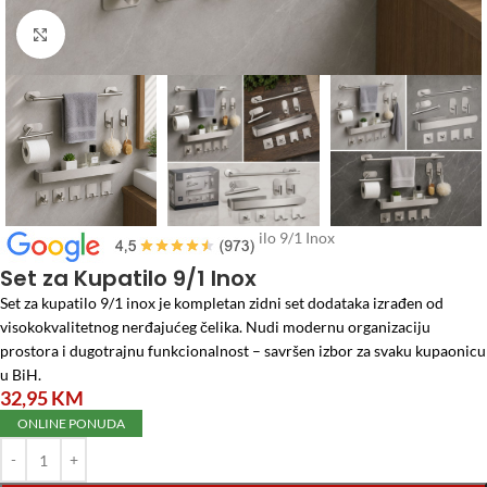
Click to enlarge
Početna
/
Vodomaterijal
/
Set za Kupatilo 9/1 Inox
Set za Kupatilo 9/1 Inox
Set za kupatilo 9/1 inox je kompletan zidni set dodataka izrađen od
visokokvalitetnog nerđajućeg čelika. Nudi modernu organizaciju
prostora i dugotrajnu funkcionalnost – savršen izbor za svaku kupaonicu
u BiH.
32,95
KM
ONLINE PONUDA