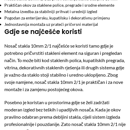
Praktičan okov za staklene police, pregrade i srodne elemente
Metalna izvedba za stabilniji prihvat i uredniji izgled
Pogodan za enterijersku, kupatilsku i dekorativnu primjenu
Jednostavnija montaža uz prateći pričvrsni materijal
Gdje se najčešće koristi
Nosač stakla 10mm 2/1 najčešće se koristi tamo gdje je
potrebno pričvrstiti stakleni element na siguran i pregledan
način. To može biti kod staklenih polica, kupatilskih pregrada,
vitrina, dekorativnih staklenih rješenja ili drugih sistema gdje
je važno da staklo stoji stabilno i uredno uklopljeno. Zbog
svoje namjene, nosač stakla 10mm 2/1 je praktičan i za nove
montaže i za zamjenu postojećeg okova.
Posebno je koristan u prostorima gdje se želi zadržati
moderan izgled bez teških i upadljivih nosača. Kada je okov
pravilno odabran prema debljini stakla, cijeli sistem izgleda
profesionalnije i pouzdanije. Zato nosač stakla 10mm 2/1 nije