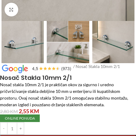
Click to enlarge
Početna
/
Repromaterijal za Namještaj
/
Nosač Stakla 10mm 2/1
Nosač Stakla 10mm 2/1
Nosač stakla 10mm 2/1 je praktičan okov za sigurno i uredno
pričvršćivanje stakla debljine 10 mm u enterijeru ili kupatilskom
prostoru. Ovaj nosač stakla 10mm 2/1 omogućava stabilnu montažu,
moderan izgled i pouzdano držanje staklenih elemenata.
2,55
KM
2,80
KM
ONLINE PONUDA