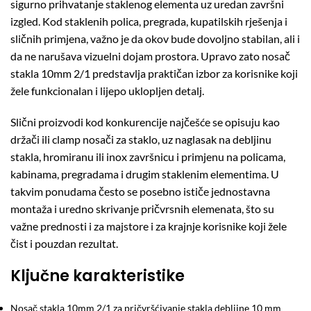
sigurno prihvatanje staklenog elementa uz uredan završni
izgled. Kod staklenih polica, pregrada, kupatilskih rješenja i
sličnih primjena, važno je da okov bude dovoljno stabilan, ali i
da ne narušava vizuelni dojam prostora. Upravo zato nosač
stakla 10mm 2/1 predstavlja praktičan izbor za korisnike koji
žele funkcionalan i lijepo uklopljen detalj.
Slični proizvodi kod konkurencije najčešće se opisuju kao
držači ili clamp nosači za staklo, uz naglasak na debljinu
stakla, hromiranu ili inox završnicu i primjenu na policama,
kabinama, pregradama i drugim staklenim elementima. U
takvim ponudama često se posebno ističe jednostavna
montaža i uredno skrivanje pričvrsnih elemenata, što su
važne prednosti i za majstore i za krajnje korisnike koji žele
čist i pouzdan rezultat.
Ključne karakteristike
Nosač stakla 10mm 2/1 za pričvršćivanje stakla debljine 10 mm