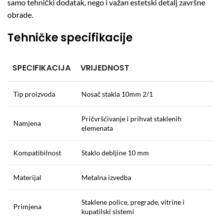
samo tehnički dodatak, nego i važan estetski detalj završne
obrade.
Tehničke specifikacije
SPECIFIKACIJA
VRIJEDNOST
Tip proizvoda
Nosač stakla 10mm 2/1
Pričvršćivanje i prihvat staklenih
Namjena
elemenata
Kompatibilnost
Staklo debljine 10 mm
Materijal
Metalna izvedba
Staklene police, pregrade, vitrine i
Primjena
kupatilski sistemi