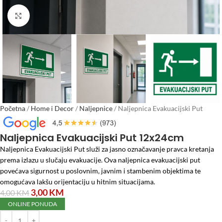
Click to enlarge
Početna
/
Home i Decor
/
Naljepnice
/
Naljepnica Evakuacijski Put
12x24cm
Naljepnica Evakuacijski Put 12x24cm
Naljepnica Evakuacijski Put služi za jasno označavanje pravca kretanja
prema izlazu u slučaju evakuacije. Ova naljepnica evakuacijski put
povećava sigurnost u poslovnim, javnim i stambenim objektima te
omogućava lakšu orijentaciju u hitnim situacijama.
3,00
KM
4,00
KM
ONLINE PONUDA