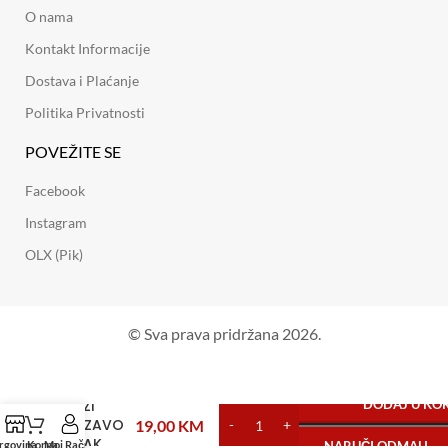
O nama
Kontakt Informacije
Dostava i Plaćanje
Politika Privatnosti
POVEŽITE SE
Facebook
Instagram
OLX (Pik)
© Sva prava pridržana 2026.
PAZI
DODAJ U KO
KLIZAVO
19,00
KM
ZNAK
rgovina
Korpa
Moj Račun
NARUČI ODMAH