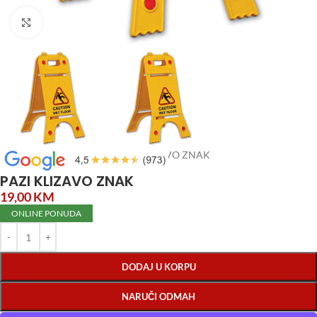
Click to enlarge
Početna
/
Home i Decor
/
PAZI KLIZAVO ZNAK
PAZI KLIZAVO ZNAK
19,00
KM
ONLINE PONUDA
DODAJ U KORPU
NARUČI ODMAH